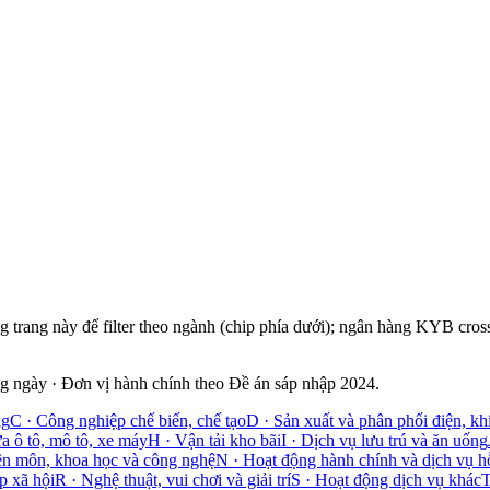
 trang này để filter theo ngành (chip phía dưới); ngân hàng KYB cros
 ngày · Đơn vị hành chính theo Đề án sáp nhập 2024.
ng
C
·
Công nghiệp chế biến, chế tạo
D
·
Sản xuất và phân phối điện, kh
a ô tô, mô tô, xe máy
H
·
Vận tải kho bãi
I
·
Dịch vụ lưu trú và ăn uống
n môn, khoa học và công nghệ
N
·
Hoạt động hành chính và dịch vụ hỗ
p xã hội
R
·
Nghệ thuật, vui chơi và giải trí
S
·
Hoạt động dịch vụ khác