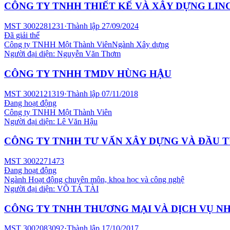
CÔNG TY TNHH THIẾT KẾ VÀ XÂY DỰNG LIN
MST
3002281231
·
Thành lập
27/09/2024
Đã giải thể
Công ty TNHH Một Thành Viên
Ngành
Xây dựng
Người đại diện:
Nguyễn Văn Thơm
CÔNG TY TNHH TMDV HÙNG HẬU
MST
3002121319
·
Thành lập
07/11/2018
Đang hoạt động
Công ty TNHH Một Thành Viên
Người đại diện:
Lê Văn Hậu
CÔNG TY TNHH TƯ VẤN XÂY DỰNG VÀ ĐẦU 
MST
3002271473
Đang hoạt động
Ngành
Hoạt động chuyên môn, khoa học và công nghệ
Người đại diện:
VÕ TÁ TÀI
CÔNG TY TNHH THƯƠNG MẠI VÀ DỊCH VỤ N
MST
3002083092
·
Thành lập
17/10/2017