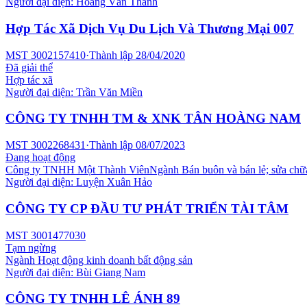
Người đại diện:
Hoàng Văn Thanh
Hợp Tác Xã Dịch Vụ Du Lịch Và Thương Mại 007
MST
3002157410
·
Thành lập
28/04/2020
Đã giải thể
Hợp tác xã
Người đại diện:
Trần Văn Miền
CÔNG TY TNHH TM & XNK TÂN HOÀNG NAM
MST
3002268431
·
Thành lập
08/07/2023
Đang hoạt động
Công ty TNHH Một Thành Viên
Ngành
Bán buôn và bán lẻ; sửa chữ
Người đại diện:
Luyện Xuân Hảo
CÔNG TY CP ĐẦU TƯ PHÁT TRIỂN TÀI TÂM
MST
3001477030
Tạm ngừng
Ngành
Hoạt động kinh doanh bất động sản
Người đại diện:
Bùi Giang Nam
CÔNG TY TNHH LÊ ÁNH 89