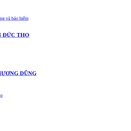
àng và bảo hiểm
N ĐỨC THỌ
 HƯƠNG DŨNG
ạo