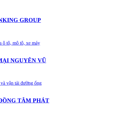
INKING GROUP
a ô tô, mô tô, xe máy
MẠI NGUYÊN VŨ
 và vận tải đường ống
 ĐỒNG TÂM PHÁT