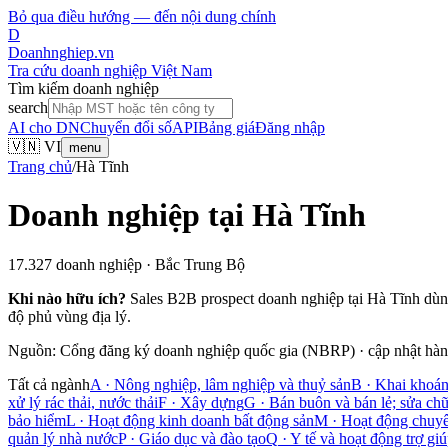
Bỏ qua điều hướng — đến nội dung chính
D
Doanhnghiep.vn
Tra cứu doanh nghiệp Việt Nam
Tìm kiếm doanh nghiệp
search
AI cho DN
Chuyển đổi số
API
Bảng giá
Đăng nhập
🇻🇳 VI
menu
Trang chủ
/
Hà Tĩnh
Doanh nghiệp tại
Hà Tĩnh
17.327
doanh nghiệp ·
Bắc Trung Bộ
Khi nào hữu ích?
Sales B2B prospect doanh nghiệp tại
Hà Tĩnh
dùng
độ phủ vùng địa lý.
Nguồn: Cổng đăng ký doanh nghiệp quốc gia (NBRP) · cập nhật hàng
Tất cả ngành
A
·
Nông nghiệp, lâm nghiệp và thuỷ sản
B
·
Khai khoá
xử lý rác thải, nước thải
F
·
Xây dựng
G
·
Bán buôn và bán lẻ; sửa chữ
bảo hiểm
L
·
Hoạt động kinh doanh bất động sản
M
·
Hoạt động chuyê
quản lý nhà nước
P
·
Giáo dục và đào tạo
Q
·
Y tế và hoạt động trợ giú