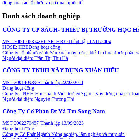
động của các tổ chức và cơ quan quốc tế
Danh sách doanh nghiệp
CÔNG TY CP SÁCH- THIẾT BỊ TRƯỜNG HỌC H
MST
3000106354
·
HOSE: HBE
·
Thành lập
12/11/2004
HOSE: HBE
Đang hoạt động
Công ty cổ phần
Ngành
Sản xuất máy móc, thiết bị chưa được phân v
Người đại diện:
Trần Thị Thu Hà
CÔNG TY TNHH XÂY DỰNG XUÂN HIỂU
MST
3001409390
·
Thành lập
22/03/2011
Đang hoạt động
Công ty TNHH Hai Thành Viên trở lên
Ngành
Xây dựng nhà các loạ
Người đại diện:
Nguyễn Trường Thi
Công Ty Cổ Phần Đt Và Tm Song Nam
MST
3002270487
·
Thành lập
13/09/2023
Đang hoạt động
Công ty Cổ Phần
Ngành
Nông nghiệp, lâm nghiệp và thuỷ sản