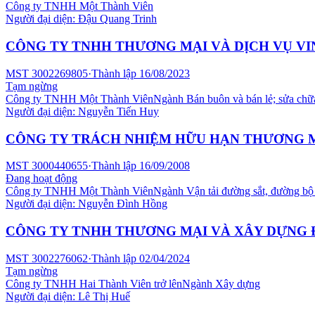
Công ty TNHH Một Thành Viên
Người đại diện:
Đậu Quang Trinh
CÔNG TY TNHH THƯƠNG MẠI VÀ DỊCH VỤ V
MST
3002269805
·
Thành lập
16/08/2023
Tạm ngừng
Công ty TNHH Một Thành Viên
Ngành
Bán buôn và bán lẻ; sửa chữ
Người đại diện:
Nguyễn Tiến Huy
CÔNG TY TRÁCH NHIỆM HỮU HẠN THƯƠNG 
MST
3000440655
·
Thành lập
16/09/2008
Đang hoạt động
Công ty TNHH Một Thành Viên
Ngành
Vận tải đường sắt, đường bộ
Người đại diện:
Nguyễn Đình Hồng
CÔNG TY TNHH THƯƠNG MẠI VÀ XÂY DỰNG
MST
3002276062
·
Thành lập
02/04/2024
Tạm ngừng
Công ty TNHH Hai Thành Viên trở lên
Ngành
Xây dựng
Người đại diện:
Lê Thị Huế