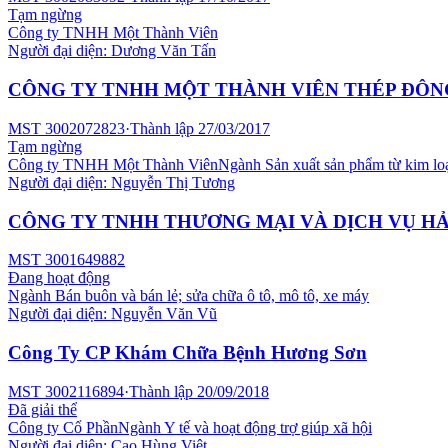
Tạm ngừng
Công ty TNHH Một Thành Viên
Người đại diện:
Dương Văn Tấn
CÔNG TY TNHH MỘT THÀNH VIÊN THÉP ĐÔN
MST
3002072823
·
Thành lập
27/03/2017
Tạm ngừng
Công ty TNHH Một Thành Viên
Ngành
Sản xuất sản phẩm từ kim loạ
Người đại diện:
Nguyễn Thị Tương
CÔNG TY TNHH THƯƠNG MẠI VÀ DỊCH VỤ HẢ
MST
3001649882
Đang hoạt động
Ngành
Bán buôn và bán lẻ; sửa chữa ô tô, mô tô, xe máy
Người đại diện:
Nguyễn Văn Vũ
Công Ty CP Khám Chữa Bệnh Hương Sơn
MST
3002116894
·
Thành lập
20/09/2018
Đã giải thể
Công ty Cổ Phần
Ngành
Y tế và hoạt động trợ giúp xã hội
Người đại diện:
Cao Hùng Việt