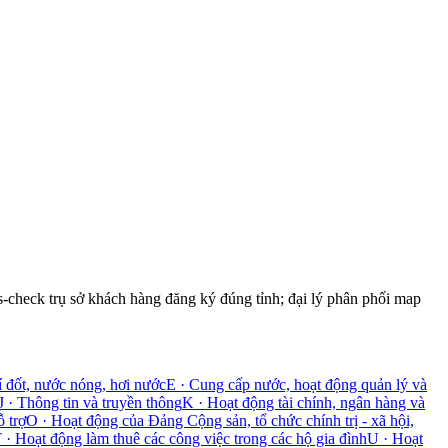
s-check trụ sở khách hàng đăng ký đúng tỉnh; đại lý phân phối map
í đốt, nước nóng, hơi nước
E
·
Cung cấp nước, hoạt động quản lý và
J
·
Thông tin và truyền thông
K
·
Hoạt động tài chính, ngân hàng và
 trợ
O
·
Hoạt động của Đảng Cộng sản, tổ chức chính trị - xã hội,
T
·
Hoạt động làm thuê các công việc trong các hộ gia đình
U
·
Hoạt