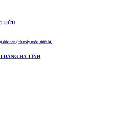
G HỮU
i đúc sẵn (trừ máy móc, thiết bị)
I ĐĂNG HÀ TĨNH