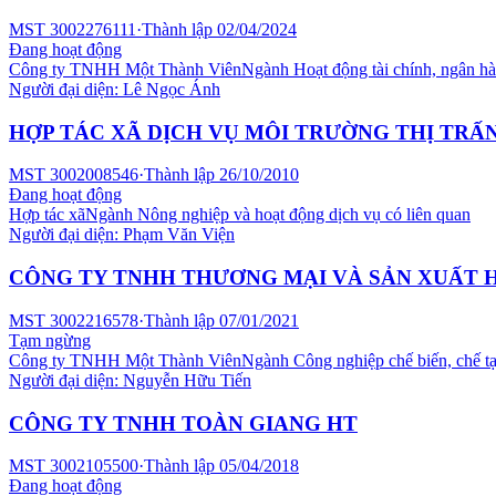
MST
3002276111
·
Thành lập
02/04/2024
Đang hoạt động
Công ty TNHH Một Thành Viên
Ngành
Hoạt động tài chính, ngân h
Người đại diện:
Lê Ngọc Ánh
HỢP TÁC XÃ DỊCH VỤ MÔI TRƯỜNG THỊ TRẤ
MST
3002008546
·
Thành lập
26/10/2010
Đang hoạt động
Hợp tác xã
Ngành
Nông nghiệp và hoạt động dịch vụ có liên quan
Người đại diện:
Phạm Văn Viện
CÔNG TY TNHH THƯƠNG MẠI VÀ SẢN XUẤT
MST
3002216578
·
Thành lập
07/01/2021
Tạm ngừng
Công ty TNHH Một Thành Viên
Ngành
Công nghiệp chế biến, chế t
Người đại diện:
Nguyễn Hữu Tiến
CÔNG TY TNHH TOÀN GIANG HT
MST
3002105500
·
Thành lập
05/04/2018
Đang hoạt động