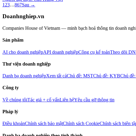
1
2
3
…
867
Sau →
Doanhnghiep.vn
Companies House of Vietnam — minh bạch hoá thông tin doanh nghiệp
Sản phẩm
AI cho doanh nghiệp
API doanh nghiệp
Công cụ kế toán
Theo dõi DN
Thư viện doanh nghiệp
Danh bạ doanh nghiệp
Xem tất cả
Chủ đề: MST
Chủ đề: KYB
Chủ đề
Công ty
Về chúng tôi
Tác giả + cố vấn
Liên hệ
Yêu cầu gỡ thông tin
Pháp lý
Điều khoản
Chính sách bảo mật
Chính sách Cookie
Chính sách biên tậ
Danh bạ doanh nghiệp theo tỉnh thành