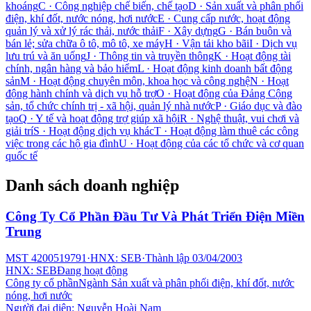
khoáng
C
·
Công nghiệp chế biến, chế tạo
D
·
Sản xuất và phân phối
điện, khí đốt, nước nóng, hơi nước
E
·
Cung cấp nước, hoạt động
quản lý và xử lý rác thải, nước thải
F
·
Xây dựng
G
·
Bán buôn và
bán lẻ; sửa chữa ô tô, mô tô, xe máy
H
·
Vận tải kho bãi
I
·
Dịch vụ
lưu trú và ăn uống
J
·
Thông tin và truyền thông
K
·
Hoạt động tài
chính, ngân hàng và bảo hiểm
L
·
Hoạt động kinh doanh bất động
sản
M
·
Hoạt động chuyên môn, khoa học và công nghệ
N
·
Hoạt
động hành chính và dịch vụ hỗ trợ
O
·
Hoạt động của Đảng Cộng
sản, tổ chức chính trị - xã hội, quản lý nhà nước
P
·
Giáo dục và đào
tạo
Q
·
Y tế và hoạt động trợ giúp xã hội
R
·
Nghệ thuật, vui chơi và
giải trí
S
·
Hoạt động dịch vụ khác
T
·
Hoạt động làm thuê các công
việc trong các hộ gia đình
U
·
Hoạt động của các tổ chức và cơ quan
quốc tế
Danh sách doanh nghiệp
Công Ty Cổ Phần Đầu Tư Và Phát Triển Điện Miền
Trung
MST
4200519791
·
HNX: SEB
·
Thành lập
03/04/2003
HNX: SEB
Đang hoạt động
Công ty cổ phần
Ngành
Sản xuất và phân phối điện, khí đốt, nước
nóng, hơi nước
Người đại diện:
Nguyễn Hoài Nam