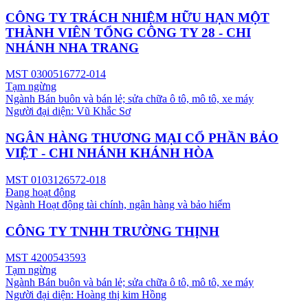
CÔNG TY TRÁCH NHIỆM HỮU HẠN MỘT
THÀNH VIÊN TỔNG CÔNG TY 28 - CHI
NHÁNH NHA TRANG
MST
0300516772-014
Tạm ngừng
Ngành
Bán buôn và bán lẻ; sửa chữa ô tô, mô tô, xe máy
Người đại diện:
Vũ Khắc Sơ
NGÂN HÀNG THƯƠNG MẠI CỔ PHẦN BẢO
VIỆT - CHI NHÁNH KHÁNH HÒA
MST
0103126572-018
Đang hoạt động
Ngành
Hoạt động tài chính, ngân hàng và bảo hiểm
CÔNG TY TNHH TRƯỜNG THỊNH
MST
4200543593
Tạm ngừng
Ngành
Bán buôn và bán lẻ; sửa chữa ô tô, mô tô, xe máy
Người đại diện:
Hoàng thị kim Hồng