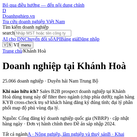
Bỏ qua điều hướng — đến nội dung chính
D
Doanhnghiep.vn
Tra cứu doanh nghiệp Việt Nam
Tìm kiếm doanh nghiệp
search
AI cho DN
Chuyển đổi số
API
Bảng giá
Đăng nhập
🇻🇳 VI
menu
Trang chủ
/
Khánh Hoà
Doanh nghiệp tại
Khánh Hoà
25.066
doanh nghiệp ·
Duyên hải Nam Trung Bộ
Khi nào hữu ích?
Sales B2B prospect doanh nghiệp tại
Khánh
Hoà
dùng trang này để filter theo ngành (chip phía dưới); ngân hàng
KYB cross-check trụ sở khách hàng đăng ký đúng tỉnh; đại lý phân
phối map độ phủ vùng địa lý.
Nguồn: Cổng đăng ký doanh nghiệp quốc gia (NBRP) · cập nhật
hàng ngày · Đơn vị hành chính theo Đề án sáp nhập 2024.
Tất cả ngành
A
·
Nông nghiệp, lâm nghiệp và thuỷ sản
B
·
Khai