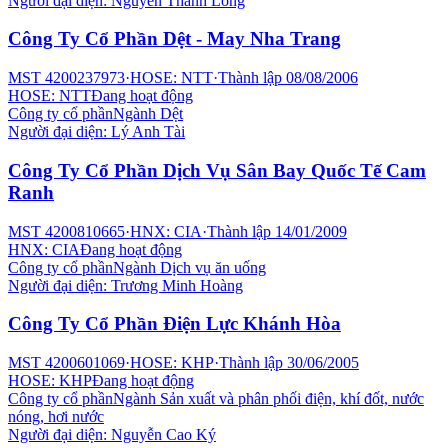
Người đại diện:
Nguyễn Thành Long
Công Ty Cổ Phần Dệt - May Nha Trang
MST
4200237973
·
HOSE: NTT
·
Thành lập
08/08/2006
HOSE: NTT
Đang hoạt động
Công ty cổ phần
Ngành
Dệt
Người đại diện:
Lý Anh Tài
Công Ty Cổ Phần Dịch Vụ Sân Bay Quốc Tế Cam
Ranh
MST
4200810665
·
HNX: CIA
·
Thành lập
14/01/2009
HNX: CIA
Đang hoạt động
Công ty cổ phần
Ngành
Dịch vụ ăn uống
Người đại diện:
Trương Minh Hoàng
Công Ty Cổ Phần Điện Lực Khánh Hòa
MST
4200601069
·
HOSE: KHP
·
Thành lập
30/06/2005
HOSE: KHP
Đang hoạt động
Công ty cổ phần
Ngành
Sản xuất và phân phối điện, khí đốt, nước
nóng, hơi nước
Người đại diện:
Nguyễn Cao Ký