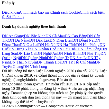
Pháp lý
Điều khoản
Chính sách bảo mật
Chính sách Cookie
Chính sách biên
tập
Sơ đồ trang
Danh bạ doanh nghiệp theo tỉnh thành
DN
An Giang
DN
Bắc Ninh
DN
Cà Mau
DN
Cao Bằng
DN
Cần
Thơ
DN
Đà Nẵng
DN
Đắk Lắk
DN
Điện Biên
DN
Đồng Nai
DN
Đồng Tháp
DN
Gia Lai
DN
Hà Nội
DN
Hà Tĩnh
DN
Hải Phòng
DN
Huế
DN
Hưng Yên
DN
Khánh Hoà
DN
Lai Châu
DN
Lâm Đồng
DN
Lạng Sơn
DN
Lào Cai
DN
Nghệ An
DN
Ninh Bình
DN
Phú Thọ
DN
Quảng Ngãi
DN
Quảng Ninh
DN
Quảng Trị
DN
Sơn La
DN
Tây
Ninh
DN
Thái Nguyên
DN
Thanh Hoá
DN
TP. Hồ Chí Minh
DN
Tuyên Quang
DN
Vĩnh Long
Dữ liệu công bố theo Luật Doanh nghiệp 2020 (sửa đổi 2025), Luật
Chứng khoán 2019, và Cổng thông tin quốc gia về đăng ký doanh
nghiệp (dangkykinhdoanh.gov.vn). Bản án từ
congbobanan.toaan.gov.vn. Tin niêm yết HOSE/HNX cập nhật
trong 10-30 phút; thông tin đăng ký + thuế + bản án cập nhật hằng
ngày. Doanhnghiep.vn không chịu trách nhiệm pháp lý cho quyết
định kinh doanh dựa trên thông tin này — chỉ mang tính tham khảo,
không thay thế tư vấn chuyên môn.
© 2026 Doanhnghiep.vn — Companies House of Vietnam