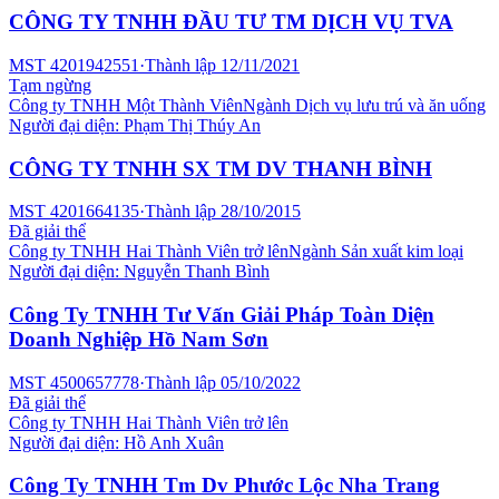
CÔNG TY TNHH ĐẦU TƯ TM DỊCH VỤ TVA
MST
4201942551
·
Thành lập
12/11/2021
Tạm ngừng
Công ty TNHH Một Thành Viên
Ngành
Dịch vụ lưu trú và ăn uống
Người đại diện:
Phạm Thị Thúy An
CÔNG TY TNHH SX TM DV THANH BÌNH
MST
4201664135
·
Thành lập
28/10/2015
Đã giải thể
Công ty TNHH Hai Thành Viên trở lên
Ngành
Sản xuất kim loại
Người đại diện:
Nguyễn Thanh Bình
Công Ty TNHH Tư Vấn Giải Pháp Toàn Diện
Doanh Nghiệp Hồ Nam Sơn
MST
4500657778
·
Thành lập
05/10/2022
Đã giải thể
Công ty TNHH Hai Thành Viên trở lên
Người đại diện:
Hồ Anh Xuân
Công Ty TNHH Tm Dv Phước Lộc Nha Trang