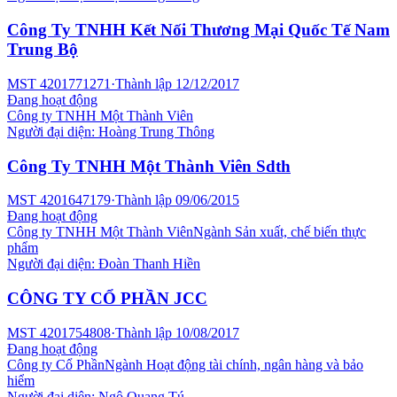
Công Ty TNHH Kết Nối Thương Mại Quốc Tế Nam
Trung Bộ
MST
4201771271
·
Thành lập
12/12/2017
Đang hoạt động
Công ty TNHH Một Thành Viên
Người đại diện:
Hoàng Trung Thông
Công Ty TNHH Một Thành Viên Sdth
MST
4201647179
·
Thành lập
09/06/2015
Đang hoạt động
Công ty TNHH Một Thành Viên
Ngành
Sản xuất, chế biến thực
phẩm
Người đại diện:
Đoàn Thanh Hiền
CÔNG TY CỔ PHẦN JCC
MST
4201754808
·
Thành lập
10/08/2017
Đang hoạt động
Công ty Cổ Phần
Ngành
Hoạt động tài chính, ngân hàng và bảo
hiểm
Người đại diện:
Ngô Quang Tú