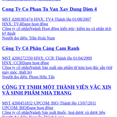
Cong Ty Co Phan Tu Van Xay Dung Dien 4
MST
4200385474
·
HNX: TV4
·
Thành lập
01/08/2007
HNX: TV4
Đang hoạt động
Công ty cổ phần
Ngành
Hoạt động kiến trúc; kiểm tra và phân tích
kỹ thuật
Người đại diện:
Trần Hoài Nam
Công Ty Cổ Phần Cảng Cam Ranh
MST
4200272350
·
HNX: CCR
·
Thành lập
01/04/2009
HNX: CCR
Đang hoạt động
Công ty cổ phần
Ngành
Sản xuất sản phẩm từ kim loại đúc sẵn (trừ
máy móc, thiết bị)
Người đại diện:
Phạm Hữu Tấn
CÔNG TY TNHH MỘT THÀNH VIÊN VẮC XIN
VÀ SINH PHẨM NHA TRANG
MST
4200451832
·
UPCOM: BIO
·
Thành lập
13/07/2011
UPCOM: BIO
Đang hoạt động
Công ty cổ phần
Ngành
Sản xuất thuốc, hoá dược và dược liệu