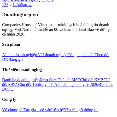
1
2
3
…
1254
Sau →
Doanhnghiep.vn
Companies House of Vietnam — minh bạch hoá thông tin doanh
nghiệp Việt Nam, hỗ trợ Đề án 06 và tuân thủ Luật Bảo vệ dữ liệu
cá nhân 2026.
Sản phẩm
AI cho doanh nghiệp
API doanh nghiệp
Công cụ kế toán
Theo dõi
DN
Bảng giá
Thư viện doanh nghiệp
Danh bạ doanh nghiệp
Xem tất cả
Chủ đề: MST
Chủ đề: KYB
Chủ
đề: M&A
Chủ đề: Tự động hoá AI
Thành lập công ty 2026
Đọc hiểu
BCTC
Công ty
Về chúng tôi
Tác giả + cố vấn
Liên hệ
Yêu cầu gỡ thông tin