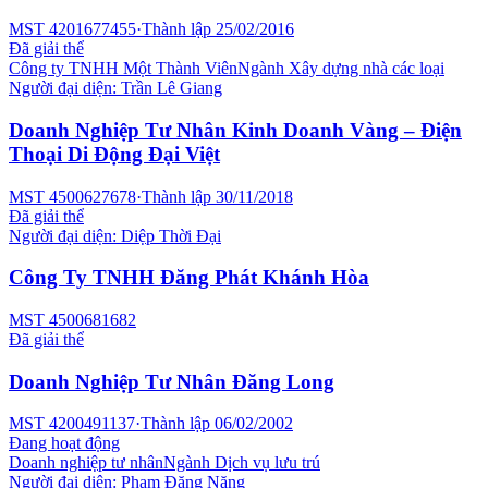
MST
4201677455
·
Thành lập
25/02/2016
Đã giải thể
Công ty TNHH Một Thành Viên
Ngành
Xây dựng nhà các loại
Người đại diện:
Trần Lê Giang
Doanh Nghiệp Tư Nhân Kinh Doanh Vàng – Điện
Thoại Di Động Đại Việt
MST
4500627678
·
Thành lập
30/11/2018
Đã giải thể
Người đại diện:
Diệp Thời Đại
Công Ty TNHH Đăng Phát Khánh Hòa
MST
4500681682
Đã giải thể
Doanh Nghiệp Tư Nhân Đăng Long
MST
4200491137
·
Thành lập
06/02/2002
Đang hoạt động
Doanh nghiệp tư nhân
Ngành
Dịch vụ lưu trú
Người đại diện:
Phạm Đăng Năng