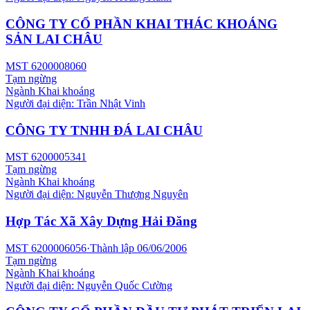
CÔNG TY CỔ PHẦN KHAI THÁC KHOÁNG
SẢN LAI CHÂU
MST
6200008060
Tạm ngừng
Ngành
Khai khoáng
Người đại diện:
Trần Nhật Vinh
CÔNG TY TNHH ĐÁ LAI CHÂU
MST
6200005341
Tạm ngừng
Ngành
Khai khoáng
Người đại diện:
Nguyễn Thượng Nguyên
Hợp Tác Xã Xây Dựng Hải Đăng
MST
6200006056
·
Thành lập
06/06/2006
Tạm ngừng
Ngành
Khai khoáng
Người đại diện:
Nguyễn Quốc Cường