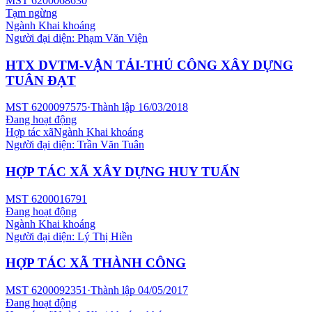
MST
6200068630
Tạm ngừng
Ngành
Khai khoáng
Người đại diện:
Phạm Văn Viện
HTX DVTM-VẬN TẢI-THỦ CÔNG XÂY DỰNG
TUÂN ĐẠT
MST
6200097575
·
Thành lập
16/03/2018
Đang hoạt động
Hợp tác xã
Ngành
Khai khoáng
Người đại diện:
Trần Văn Tuân
HỢP TÁC XÃ XÂY DỰNG HUY TUẤN
MST
6200016791
Đang hoạt động
Ngành
Khai khoáng
Người đại diện:
Lý Thị Hiền
HỢP TÁC XÃ THÀNH CÔNG
MST
6200092351
·
Thành lập
04/05/2017
Đang hoạt động