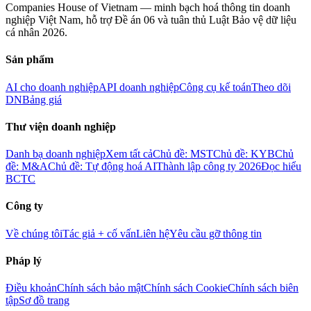
Companies House of Vietnam — minh bạch hoá thông tin doanh
nghiệp Việt Nam, hỗ trợ Đề án 06 và tuân thủ Luật Bảo vệ dữ liệu
cá nhân 2026.
Sản phẩm
AI cho doanh nghiệp
API doanh nghiệp
Công cụ kế toán
Theo dõi
DN
Bảng giá
Thư viện doanh nghiệp
Danh bạ doanh nghiệp
Xem tất cả
Chủ đề: MST
Chủ đề: KYB
Chủ
đề: M&A
Chủ đề: Tự động hoá AI
Thành lập công ty 2026
Đọc hiểu
BCTC
Công ty
Về chúng tôi
Tác giả + cố vấn
Liên hệ
Yêu cầu gỡ thông tin
Pháp lý
Điều khoản
Chính sách bảo mật
Chính sách Cookie
Chính sách biên
tập
Sơ đồ trang