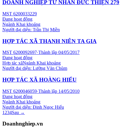
DOANH NGHIỆP TƯ NHÂN ĐỨC THIỆN 279
MST
6200033229
Đang hoạt động
Ngành
Khai khoáng
Người đại diện:
Trần Thị Miền
HỢP TÁC XÃ THANH NIÊN TA GIA
MST
6200092697
·
Thành lập
04/05/2017
Đang hoạt động
Hợp tác xã
Ngành
Khai khoáng
Người đại diện:
Lường Văn Chùm
HỢP TÁC XÃ HOÀNG HIẾU
MST
6200046059
·
Thành lập
14/05/2010
Đang hoạt động
Ngành
Khai khoáng
Người đại diện:
Đinh Ngọc Hiếu
1
2
3
4
Sau →
Doanhnghiep.vn