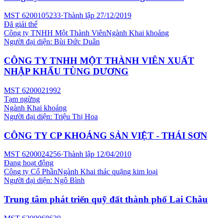
MST
6200105233
·
Thành lập
27/12/2019
Đã giải thể
Công ty TNHH Một Thành Viên
Ngành
Khai khoáng
Người đại diện:
Bùi Đức Duân
CÔNG TY TNHH MỘT THÀNH VIÊN XUẤT
NHẬP KHẨU TÙNG DƯƠNG
MST
6200021992
Tạm ngừng
Ngành
Khai khoáng
Người đại diện:
Triệu Thị Hoa
CÔNG TY CP KHOÁNG SẢN VIỆT - THÁI SƠN
MST
6200024256
·
Thành lập
12/04/2010
Đang hoạt động
Công ty Cổ Phần
Ngành
Khai thác quặng kim loại
Người đại diện:
Ngô Bình
Trung tâm phát triển quỹ đất thành phố Lai Châu