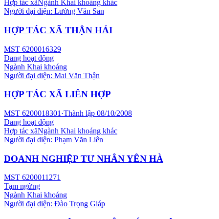
Hợp tác xã
Ngành
Khai khoáng khác
Người đại diện:
Lường Văn San
HỢP TÁC XÃ THẬN HẢI
MST
6200016329
Đang hoạt động
Ngành
Khai khoáng
Người đại diện:
Mai Văn Thận
HỢP TÁC XÃ LIÊN HỢP
MST
6200018301
·
Thành lập
08/10/2008
Đang hoạt động
Hợp tác xã
Ngành
Khai khoáng khác
Người đại diện:
Phạm Văn Liên
DOANH NGHIỆP TƯ NHÂN YÊN HÀ
MST
6200011271
Tạm ngừng
Ngành
Khai khoáng
Người đại diện:
Đào Trọng Giáp