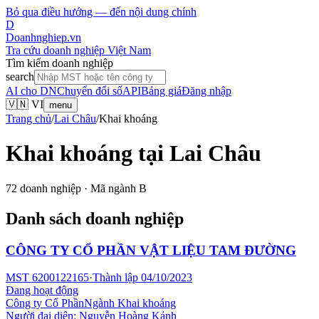
Bỏ qua điều hướng — đến nội dung chính
D
Doanhnghiep.vn
Tra cứu doanh nghiệp Việt Nam
Tìm kiếm doanh nghiệp
search
AI cho DN
Chuyển đổi số
API
Bảng giá
Đăng nhập
🇻🇳 VI
menu
Trang chủ
/
Lai Châu
/
Khai khoáng
Khai khoáng
tại
Lai Châu
72
doanh nghiệp · Mã ngành
B
Danh sách doanh nghiệp
CÔNG TY CỔ PHẦN VẬT LIỆU TAM ĐƯỜNG
MST
6200122165
·
Thành lập
04/10/2023
Đang hoạt động
Công ty Cổ Phần
Ngành
Khai khoáng
Người đại diện:
Nguyễn Hoàng Kảnh