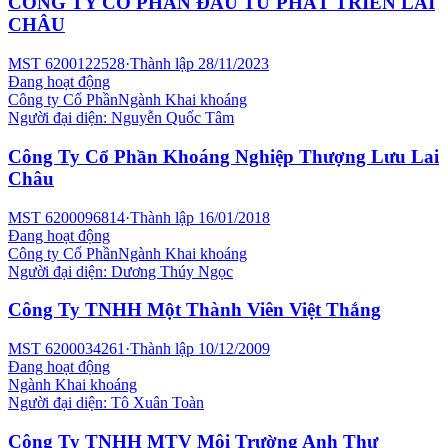
CÔNG TY CỔ PHẦN ĐẦU TƯ PHÁT TRIỂN LAI
CHÂU
MST
6200122528
·
Thành lập
28/11/2023
Đang hoạt động
Công ty Cổ Phần
Ngành
Khai khoáng
Người đại diện:
Nguyễn Quốc Tâm
Công Ty Cổ Phần Khoáng Nghiệp Thượng Lưu Lai
Châu
MST
6200096814
·
Thành lập
16/01/2018
Đang hoạt động
Công ty Cổ Phần
Ngành
Khai khoáng
Người đại diện:
Dương Thúy Ngọc
Công Ty TNHH Một Thành Viên Việt Thắng
MST
6200034261
·
Thành lập
10/12/2009
Đang hoạt động
Ngành
Khai khoáng
Người đại diện:
Tô Xuân Toàn
Công Ty TNHH MTV Môi Trường Anh Thư