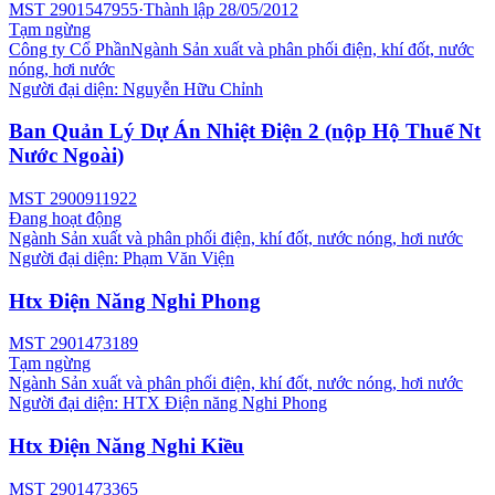
MST
2901547955
·
Thành lập
28/05/2012
Tạm ngừng
Công ty Cổ Phần
Ngành
Sản xuất và phân phối điện, khí đốt, nước
nóng, hơi nước
Người đại diện:
Nguyễn Hữu Chỉnh
Ban Quản Lý Dự Án Nhiệt Điện 2 (nộp Hộ Thuế Nt
Nước Ngoài)
MST
2900911922
Đang hoạt động
Ngành
Sản xuất và phân phối điện, khí đốt, nước nóng, hơi nước
Người đại diện:
Phạm Văn Viện
Htx Điện Năng Nghi Phong
MST
2901473189
Tạm ngừng
Ngành
Sản xuất và phân phối điện, khí đốt, nước nóng, hơi nước
Người đại diện:
HTX Điện năng Nghi Phong
Htx Điện Năng Nghi Kiều
MST
2901473365