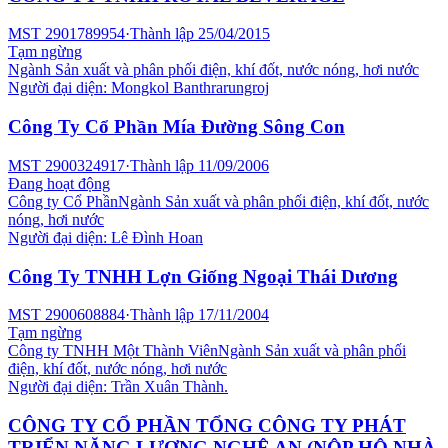
MST
2901789954
·
Thành lập
25/04/2015
Tạm ngừng
Ngành
Sản xuất và phân phối điện, khí đốt, nước nóng, hơi nước
Người đại diện:
Mongkol Banthrarungroj
Công Ty Cổ Phần Mía Đường Sông Con
MST
2900324917
·
Thành lập
11/09/2006
Đang hoạt động
Công ty Cổ Phần
Ngành
Sản xuất và phân phối điện, khí đốt, nước
nóng, hơi nước
Người đại diện:
Lê Đình Hoan
Công Ty TNHH Lợn Giống Ngoại Thái Dương
MST
2900608884
·
Thành lập
17/11/2004
Tạm ngừng
Công ty TNHH Một Thành Viên
Ngành
Sản xuất và phân phối
điện, khí đốt, nước nóng, hơi nước
Người đại diện:
Trần Xuân Thành.
CÔNG TY CỔ PHẦN TỔNG CÔNG TY PHÁT
TRIỂN NĂNG LƯỢNG NGHỆ AN (NỘP HỘ NHÀ