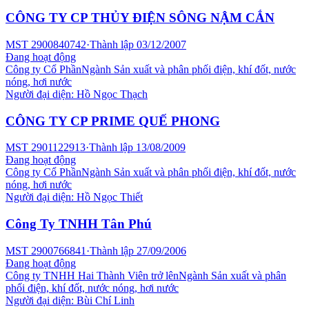
CÔNG TY CP THỦY ĐIỆN SÔNG NẬM CẮN
MST
2900840742
·
Thành lập
03/12/2007
Đang hoạt động
Công ty Cổ Phần
Ngành
Sản xuất và phân phối điện, khí đốt, nước
nóng, hơi nước
Người đại diện:
Hồ Ngọc Thạch
CÔNG TY CP PRIME QUẾ PHONG
MST
2901122913
·
Thành lập
13/08/2009
Đang hoạt động
Công ty Cổ Phần
Ngành
Sản xuất và phân phối điện, khí đốt, nước
nóng, hơi nước
Người đại diện:
Hồ Ngọc Thiết
Công Ty TNHH Tân Phú
MST
2900766841
·
Thành lập
27/09/2006
Đang hoạt động
Công ty TNHH Hai Thành Viên trở lên
Ngành
Sản xuất và phân
phối điện, khí đốt, nước nóng, hơi nước
Người đại diện:
Bùi Chí Linh