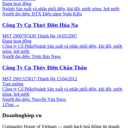
Đang hoạt động
Ngành
Sản xuất và phân phối điện, khí đốt, nước nóng, hơi nước
Người đại diện:
HTX Điện năng Nghi Kiều
Công Ty Cp Thuỷ Điện Hủa Na
MST
2900797430
·
Thành lập
16/05/2007
Đang hoạt động
Công ty Cổ Phần
Ngành
Sản xuất và phân phối điện, khí đốt, nước
nóng, hơi nước
Người đại diện:
Trịnh Bảo Ngọc
Công Ty Cp Thủy Điện Châu Thôn
MST
2901525817
·
Thành lập
15/04/2012
Tạm ngừng
Công ty Cổ Phần
Ngành
Sản xuất và phân phối điện, khí đốt, nước
nóng, hơi nước
Người đại diện:
Nguyễn Văn Ngọc
1
2
Sau →
Doanhnghiep.vn
Companies House of Vietnam — minh bạch hoá thông tin doanh