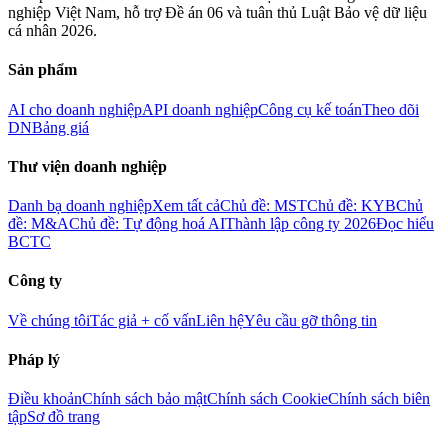
nghiệp Việt Nam, hỗ trợ Đề án 06 và tuân thủ Luật Bảo vệ dữ liệu
cá nhân 2026.
Sản phẩm
AI cho doanh nghiệp
API doanh nghiệp
Công cụ kế toán
Theo dõi
DN
Bảng giá
Thư viện doanh nghiệp
Danh bạ doanh nghiệp
Xem tất cả
Chủ đề: MST
Chủ đề: KYB
Chủ
đề: M&A
Chủ đề: Tự động hoá AI
Thành lập công ty 2026
Đọc hiểu
BCTC
Công ty
Về chúng tôi
Tác giả + cố vấn
Liên hệ
Yêu cầu gỡ thông tin
Pháp lý
Điều khoản
Chính sách bảo mật
Chính sách Cookie
Chính sách biên
tập
Sơ đồ trang