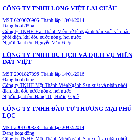
CÔNG TY TNHH LONG VIỆT LAI CHÂU
MST
6200076906
·
Thành lập
18/04/2014
Đang hoạt động
Công ty TNHH Hai Thành Viên trở lên
Ngành
Sản xuất và phân
phối điện, khí đốt, nước nóng, hơi nước
Người đại diện:
Nguyễn Văn Điệp
CÔNG TY TNHH DU LỊCH VÀ DỊCH VỤ MIỀN
ĐẤT VIỆT
MST
2901827896
·
Thành lập
14/01/2016
Đang hoạt động
Công ty TNHH Một Thành Viên
Ngành
Sản xuất và phân phối
điện, khí đốt, nước nóng, hơi nước
Người đại diện:
Đặng Thị Hương Quế
CÔNG TY TNHH ĐẦU TƯ THƯƠNG MẠI PHÚ
LỘC
MST
2901699838
·
Thành lập
20/02/2014
Đang hoạt động
Công ty TNHH Một Thành Viên
Ngành
Sản xuất và phân phối