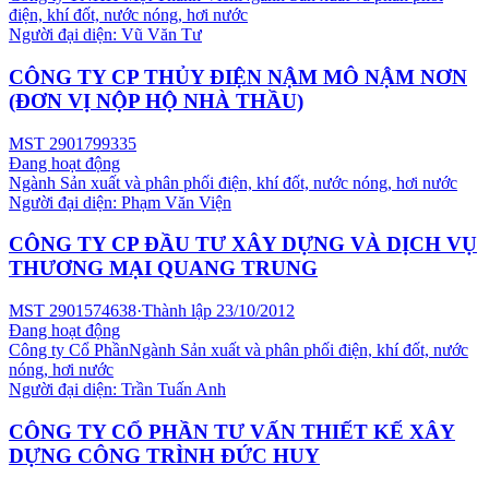
điện, khí đốt, nước nóng, hơi nước
Người đại diện:
Vũ Văn Tư
CÔNG TY CP THỦY ĐIỆN NẬM MÔ NẬM NƠN
(ĐƠN VỊ NỘP HỘ NHÀ THẦU)
MST
2901799335
Đang hoạt động
Ngành
Sản xuất và phân phối điện, khí đốt, nước nóng, hơi nước
Người đại diện:
Phạm Văn Viện
CÔNG TY CP ĐẦU TƯ XÂY DỰNG VÀ DỊCH VỤ
THƯƠNG MẠI QUANG TRUNG
MST
2901574638
·
Thành lập
23/10/2012
Đang hoạt động
Công ty Cổ Phần
Ngành
Sản xuất và phân phối điện, khí đốt, nước
nóng, hơi nước
Người đại diện:
Trần Tuấn Anh
CÔNG TY CỔ PHẦN TƯ VẤN THIẾT KẾ XÂY
DỰNG CÔNG TRÌNH ĐỨC HUY