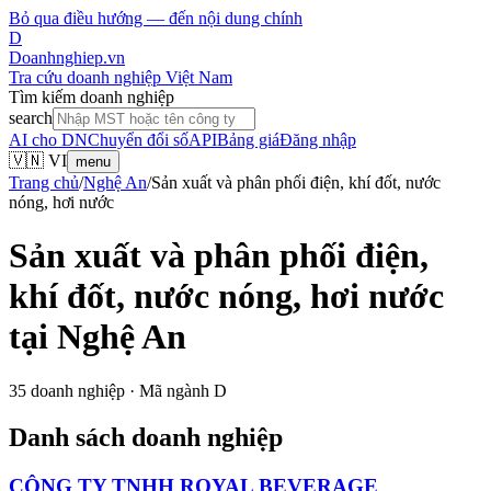
Bỏ qua điều hướng — đến nội dung chính
D
Doanhnghiep.vn
Tra cứu doanh nghiệp Việt Nam
Tìm kiếm doanh nghiệp
search
AI cho DN
Chuyển đổi số
API
Bảng giá
Đăng nhập
🇻🇳 VI
menu
Trang chủ
/
Nghệ An
/
Sản xuất và phân phối điện, khí đốt, nước
nóng, hơi nước
Sản xuất và phân phối điện,
khí đốt, nước nóng, hơi nước
tại
Nghệ An
35
doanh nghiệp · Mã ngành
D
Danh sách doanh nghiệp
CÔNG TY TNHH ROYAL BEVERAGE