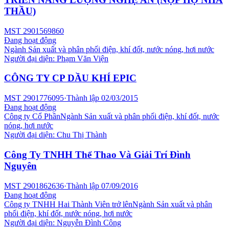
THẦU)
MST
2901569860
Đang hoạt động
Ngành
Sản xuất và phân phối điện, khí đốt, nước nóng, hơi nước
Người đại diện:
Phạm Văn Viện
CÔNG TY CP DẦU KHÍ EPIC
MST
2901776095
·
Thành lập
02/03/2015
Đang hoạt động
Công ty Cổ Phần
Ngành
Sản xuất và phân phối điện, khí đốt, nước
nóng, hơi nước
Người đại diện:
Chu Thị Thành
Công Ty TNHH Thể Thao Và Giải Trí Đình
Nguyên
MST
2901862636
·
Thành lập
07/09/2016
Đang hoạt động
Công ty TNHH Hai Thành Viên trở lên
Ngành
Sản xuất và phân
phối điện, khí đốt, nước nóng, hơi nước
Người đại diện:
Nguyễn Đình Công