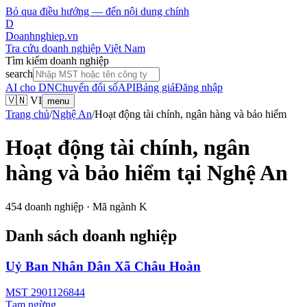
Bỏ qua điều hướng — đến nội dung chính
D
Doanhnghiep.vn
Tra cứu doanh nghiệp Việt Nam
Tìm kiếm doanh nghiệp
search
AI cho DN
Chuyển đổi số
API
Bảng giá
Đăng nhập
🇻🇳 VI
menu
Trang chủ
/
Nghệ An
/
Hoạt động tài chính, ngân hàng và bảo hiểm
Hoạt động tài chính, ngân
hàng và bảo hiểm
tại
Nghệ An
454
doanh nghiệp · Mã ngành
K
Danh sách doanh nghiệp
Uỷ Ban Nhân Dân Xã Châu Hoàn
MST
2901126844
Tạm ngừng