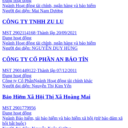
Đang hoạt động
Ngành
Hoạt động tài chính, ngân hàng và bảo hiểm
Người đại diện:
Mai Nam Dương
CÔNG TY TNHH ZU LU
MST
2902114168
·
Thành lập
20/09/2021
Đang hoạt động
Ngành
Hoạt động tài chính, ngân hàng và bảo hiểm
Người đại diện:
NGUYỄN DUY HÙNG
CÔNG TY CỔ PHẦN AN BẢO TÍN
MST
2901449122
·
Thành lập
07/12/2011
Đang hoạt động
Công ty Cổ Phần
Ngành
Hoạt động tài chính khác
Người đại diện:
Nguyễn Thị Kim Yến
Bảo Hiểm Xã Hội Thị Xã Hoàng Mai
MST
2901779956
Đang hoạt động
Ngành
Bảo hiểm, tái bảo hiểm và bảo hiểm xã hội (trừ bảo đảm xã
hội bắt buộc)