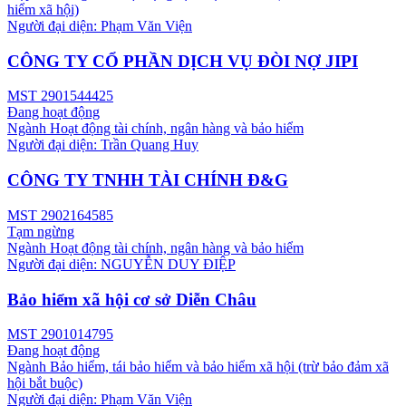
hiểm xã hội)
Người đại diện:
Phạm Văn Viện
CÔNG TY CỔ PHẦN DỊCH VỤ ĐÒI NỢ JIPI
MST
2901544425
Đang hoạt động
Ngành
Hoạt động tài chính, ngân hàng và bảo hiểm
Người đại diện:
Trần Quang Huy
CÔNG TY TNHH TÀI CHÍNH Đ&G
MST
2902164585
Tạm ngừng
Ngành
Hoạt động tài chính, ngân hàng và bảo hiểm
Người đại diện:
NGUYỄN DUY ĐIỆP
Bảo hiểm xã hội cơ sở Diễn Châu
MST
2901014795
Đang hoạt động
Ngành
Bảo hiểm, tái bảo hiểm và bảo hiểm xã hội (trừ bảo đảm xã
hội bắt buộc)
Người đại diện:
Phạm Văn Viện