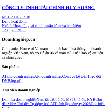
CÔNG TY TNHH TÀI CHÍNH HUY HOÀNG
MST
2901883918
Đang hoạt động
Ngành
Hoạt động tài chính, ngân hàng và bảo hiểm
1
2
3
…
23
Sau →
Doanhnghiep.vn
Companies House of Vietnam — minh bạch hoá thông tin doanh
nghiệp Việt Nam, hỗ trợ Đề án 06 và tuân thủ Luật Bảo vệ dữ liệu
cá nhân 2026.
Sản phẩm
AI cho doanh nghiệp
API doanh nghiệp
Công cụ kế toán
Theo dõi
DN
Bảng giá
Thư viện doanh nghiệp
Danh bạ doanh nghiệp
Xem tất cả
Chủ đề: MST
Chủ đề: KYB
Chủ
đề: M&A
Chủ đề: Tự động hoá AI
Thành lập công ty 2026
Đọc hiểu