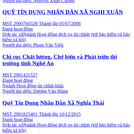
Người đại diện:
Nguyễn Xuân Cường
QUỸ TÍN DỤNG NHÂN DÂN XÃ NGHI XUÂN
MST
2900760328
·
Thành lập
05/07/2006
Đang hoạt động
Hợp tác xã
Ngành
Hoạt động dịch vụ tài chính (trừ bảo hiểm và bảo
hiểm xã hội)
Người đại diện:
Phạm Văn Viện
Chi cục Chất lượng, Chế biến và Phát triển thị
trường tỉnh Nghệ An
MST
2901431527
Đang hoạt động
Ngành
Hoạt động tài chính khác
Người đại diện:
Dương Văn Hùng
Quỹ Tín Dụng Nhân Dân Xã Nghĩa Thái
MST
2901825401
·
Thành lập
10/12/2015
Đang hoạt động
Hợp tác xã
Ngành
Hoạt động dịch vụ tài chính (trừ bảo hiểm và bảo
hiểm xã hội)