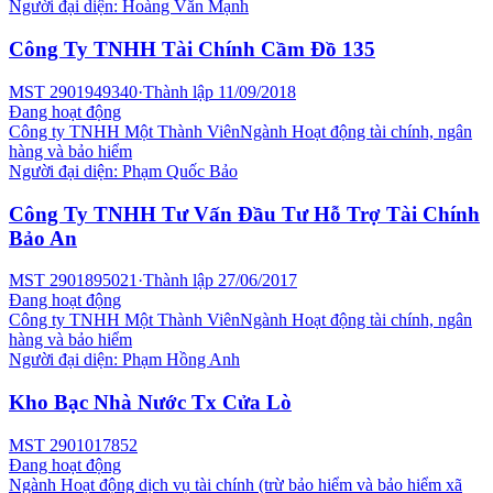
Người đại diện:
Hoàng Văn Mạnh
Công Ty TNHH Tài Chính Cầm Đồ 135
MST
2901949340
·
Thành lập
11/09/2018
Đang hoạt động
Công ty TNHH Một Thành Viên
Ngành
Hoạt động tài chính, ngân
hàng và bảo hiểm
Người đại diện:
Phạm Quốc Bảo
Công Ty TNHH Tư Vấn Đầu Tư Hỗ Trợ Tài Chính
Bảo An
MST
2901895021
·
Thành lập
27/06/2017
Đang hoạt động
Công ty TNHH Một Thành Viên
Ngành
Hoạt động tài chính, ngân
hàng và bảo hiểm
Người đại diện:
Phạm Hồng Anh
Kho Bạc Nhà Nước Tx Cửa Lò
MST
2901017852
Đang hoạt động
Ngành
Hoạt động dịch vụ tài chính (trừ bảo hiểm và bảo hiểm xã