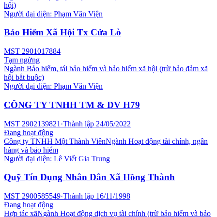
hội)
Người đại diện:
Phạm Văn Viện
Bảo Hiểm Xã Hội Tx Cửa Lò
MST
2901017884
Tạm ngừng
Ngành
Bảo hiểm, tái bảo hiểm và bảo hiểm xã hội (trừ bảo đảm xã
hội bắt buộc)
Người đại diện:
Phạm Văn Viện
CÔNG TY TNHH TM & DV H79
MST
2902139821
·
Thành lập
24/05/2022
Đang hoạt động
Công ty TNHH Một Thành Viên
Ngành
Hoạt động tài chính, ngân
hàng và bảo hiểm
Người đại diện:
Lê Viết Gia Trung
Quỹ Tín Dụng Nhân Dân Xã Hồng Thành
MST
2900585549
·
Thành lập
16/11/1998
Đang hoạt động
Hợp tác xã
Ngành
Hoạt động dịch vụ tài chính (trừ bảo hiểm và bảo