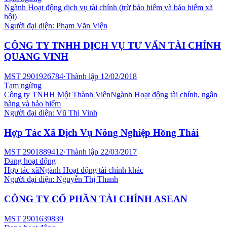
Ngành
Hoạt động dịch vụ tài chính (trừ bảo hiểm và bảo hiểm xã
hội)
Người đại diện:
Phạm Văn Viện
CÔNG TY TNHH DỊCH VỤ TƯ VẤN TÀI CHÍNH
QUANG VINH
MST
2901926784
·
Thành lập
12/02/2018
Tạm ngừng
Công ty TNHH Một Thành Viên
Ngành
Hoạt động tài chính, ngân
hàng và bảo hiểm
Người đại diện:
Vũ Thị Vinh
Hợp Tác Xã Dịch Vụ Nông Nghiệp Hồng Thái
MST
2901889412
·
Thành lập
22/03/2017
Đang hoạt động
Hợp tác xã
Ngành
Hoạt động tài chính khác
Người đại diện:
Nguyễn Thị Thanh
CÔNG TY CỔ PHẦN TÀI CHÍNH ASEAN
MST
2901639839