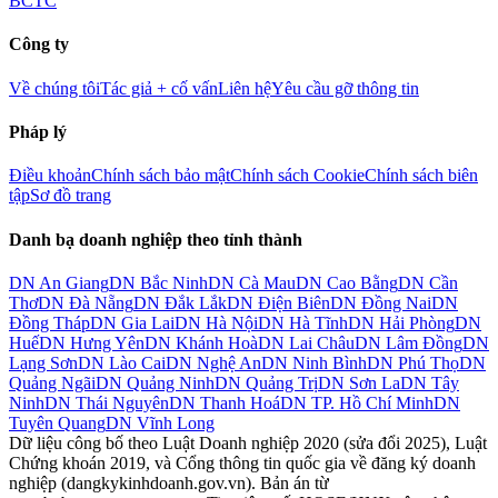
BCTC
Công ty
Về chúng tôi
Tác giả + cố vấn
Liên hệ
Yêu cầu gỡ thông tin
Pháp lý
Điều khoản
Chính sách bảo mật
Chính sách Cookie
Chính sách biên
tập
Sơ đồ trang
Danh bạ doanh nghiệp theo tỉnh thành
DN
An Giang
DN
Bắc Ninh
DN
Cà Mau
DN
Cao Bằng
DN
Cần
Thơ
DN
Đà Nẵng
DN
Đắk Lắk
DN
Điện Biên
DN
Đồng Nai
DN
Đồng Tháp
DN
Gia Lai
DN
Hà Nội
DN
Hà Tĩnh
DN
Hải Phòng
DN
Huế
DN
Hưng Yên
DN
Khánh Hoà
DN
Lai Châu
DN
Lâm Đồng
DN
Lạng Sơn
DN
Lào Cai
DN
Nghệ An
DN
Ninh Bình
DN
Phú Thọ
DN
Quảng Ngãi
DN
Quảng Ninh
DN
Quảng Trị
DN
Sơn La
DN
Tây
Ninh
DN
Thái Nguyên
DN
Thanh Hoá
DN
TP. Hồ Chí Minh
DN
Tuyên Quang
DN
Vĩnh Long
Dữ liệu công bố theo Luật Doanh nghiệp 2020 (sửa đổi 2025), Luật
Chứng khoán 2019, và Cổng thông tin quốc gia về đăng ký doanh
nghiệp (dangkykinhdoanh.gov.vn). Bản án từ