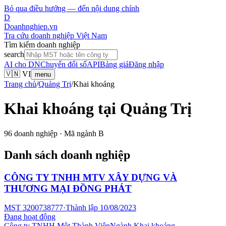
Bỏ qua điều hướng — đến nội dung chính
D
Doanhnghiep.vn
Tra cứu doanh nghiệp Việt Nam
Tìm kiếm doanh nghiệp
search
AI cho DN
Chuyển đổi số
API
Bảng giá
Đăng nhập
🇻🇳 VI
menu
Trang chủ
/
Quảng Trị
/
Khai khoáng
Khai khoáng
tại
Quảng Trị
96
doanh nghiệp · Mã ngành
B
Danh sách doanh nghiệp
CÔNG TY TNHH MTV XÂY DỰNG VÀ
THƯƠNG MẠI ĐỒNG PHÁT
MST
3200738777
·
Thành lập
10/08/2023
Đang hoạt động
Công ty TNHH Một Thành Viên
Ngành
Khai khoáng