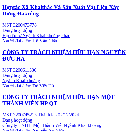
Hợptác Xã Khaithác Và Sản Xuất Vật Liệu Xây
Dựng Đakrông
MST
3200473778
Đang hoạt động
Hợp tác xã
Ngành
Khai khoáng khác
Người đại diện:
Hồ Văn Châu
CÔNG TY TRÁCH NHIỆM HỮU HẠN NGUYÊN
ĐỨC HÀ
MST
3200611386
Đang hoạt động
Ngành
Khai khoáng
Người đại diện:
Đỗ Viết Hà
CÔNG TY TRÁCH NHIỆM HỮU HẠN MỘT
THÀNH VIÊN HP QT
MST
3200745213
·
Thành lập
02/12/2024
Đang hoạt động
Công ty TNHH Một Thành Viên
Ngành
Khai khoáng
Người đại diện:
Nguyễn An Nhân