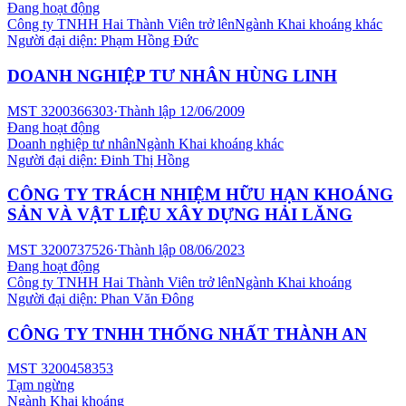
Đang hoạt động
Công ty TNHH Hai Thành Viên trở lên
Ngành
Khai khoáng khác
Người đại diện:
Phạm Hồng Đức
DOANH NGHIỆP TƯ NHÂN HÙNG LINH
MST
3200366303
·
Thành lập
12/06/2009
Đang hoạt động
Doanh nghiệp tư nhân
Ngành
Khai khoáng khác
Người đại diện:
Đinh Thị Hồng
CÔNG TY TRÁCH NHIỆM HỮU HẠN KHOÁNG
SẢN VÀ VẬT LIỆU XÂY DỰNG HẢI LĂNG
MST
3200737526
·
Thành lập
08/06/2023
Đang hoạt động
Công ty TNHH Hai Thành Viên trở lên
Ngành
Khai khoáng
Người đại diện:
Phan Văn Đông
CÔNG TY TNHH THỐNG NHẤT THÀNH AN
MST
3200458353
Tạm ngừng
Ngành
Khai khoáng