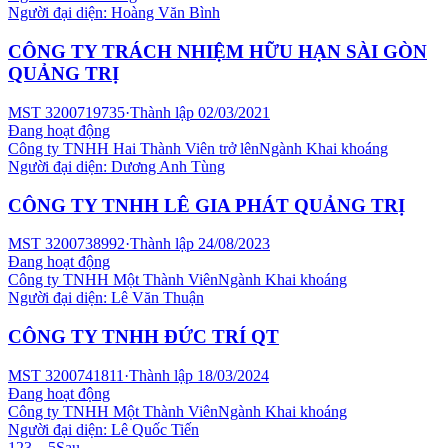
Người đại diện:
Hoàng Văn Bình
CÔNG TY TRÁCH NHIỆM HỮU HẠN SÀI GÒN
QUẢNG TRỊ
MST
3200719735
·
Thành lập
02/03/2021
Đang hoạt động
Công ty TNHH Hai Thành Viên trở lên
Ngành
Khai khoáng
Người đại diện:
Dương Anh Tùng
CÔNG TY TNHH LÊ GIA PHÁT QUẢNG TRỊ
MST
3200738992
·
Thành lập
24/08/2023
Đang hoạt động
Công ty TNHH Một Thành Viên
Ngành
Khai khoáng
Người đại diện:
Lê Văn Thuận
CÔNG TY TNHH ĐỨC TRÍ QT
MST
3200741811
·
Thành lập
18/03/2024
Đang hoạt động
Công ty TNHH Một Thành Viên
Ngành
Khai khoáng
Người đại diện:
Lê Quốc Tiến
1
2
3
…
5
Sau →