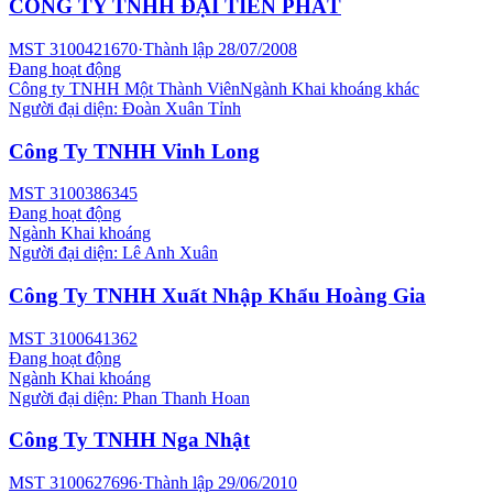
CÔNG TY TNHH ĐẠI TIẾN PHÁT
MST
3100421670
·
Thành lập
28/07/2008
Đang hoạt động
Công ty TNHH Một Thành Viên
Ngành
Khai khoáng khác
Người đại diện:
Đoàn Xuân Tỉnh
Công Ty TNHH Vinh Long
MST
3100386345
Đang hoạt động
Ngành
Khai khoáng
Người đại diện:
Lê Anh Xuân
Công Ty TNHH Xuất Nhập Khẩu Hoàng Gia
MST
3100641362
Đang hoạt động
Ngành
Khai khoáng
Người đại diện:
Phan Thanh Hoan
Công Ty TNHH Nga Nhật
MST
3100627696
·
Thành lập
29/06/2010