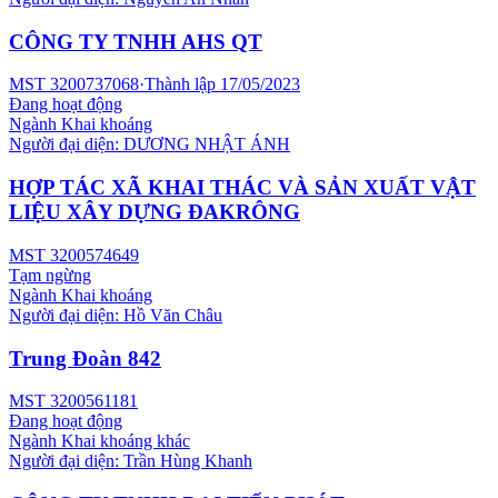
CÔNG TY TNHH AHS QT
MST
3200737068
·
Thành lập
17/05/2023
Đang hoạt động
Ngành
Khai khoáng
Người đại diện:
DƯƠNG NHẬT ÁNH
HỢP TÁC XÃ KHAI THÁC VÀ SẢN XUẤT VẬT
LIỆU XÂY DỰNG ĐAKRÔNG
MST
3200574649
Tạm ngừng
Ngành
Khai khoáng
Người đại diện:
Hồ Văn Châu
Trung Đoàn 842
MST
3200561181
Đang hoạt động
Ngành
Khai khoáng khác
Người đại diện:
Trần Hùng Khanh