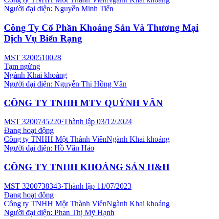
Người đại diện:
Nguyễn Minh Tiến
Công Ty Cổ Phần Khoáng Sản Và Thương Mại
Dịch Vụ Biển Rạng
MST
3200510028
Tạm ngừng
Ngành
Khai khoáng
Người đại diện:
Nguyễn Thị Hồng Vân
CÔNG TY TNHH MTV QUỲNH VÂN
MST
3200745220
·
Thành lập
03/12/2024
Đang hoạt động
Công ty TNHH Một Thành Viên
Ngành
Khai khoáng
Người đại diện:
Hồ Văn Hảo
CÔNG TY TNHH KHOÁNG SẢN H&H
MST
3200738343
·
Thành lập
11/07/2023
Đang hoạt động
Công ty TNHH Một Thành Viên
Ngành
Khai khoáng
Người đại diện:
Phan Thị Mỹ Hạnh