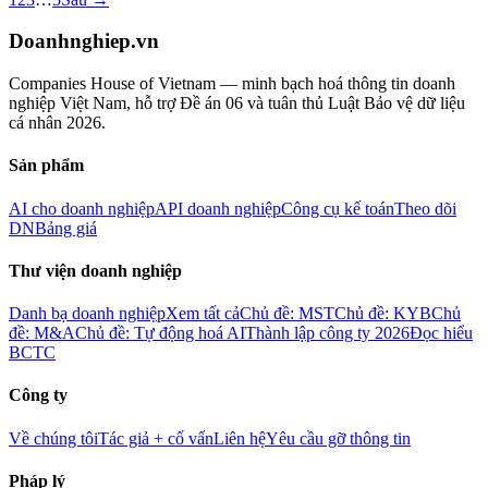
Doanhnghiep.vn
Companies House of Vietnam — minh bạch hoá thông tin doanh
nghiệp Việt Nam, hỗ trợ Đề án 06 và tuân thủ Luật Bảo vệ dữ liệu
cá nhân 2026.
Sản phẩm
AI cho doanh nghiệp
API doanh nghiệp
Công cụ kế toán
Theo dõi
DN
Bảng giá
Thư viện doanh nghiệp
Danh bạ doanh nghiệp
Xem tất cả
Chủ đề: MST
Chủ đề: KYB
Chủ
đề: M&A
Chủ đề: Tự động hoá AI
Thành lập công ty 2026
Đọc hiểu
BCTC
Công ty
Về chúng tôi
Tác giả + cố vấn
Liên hệ
Yêu cầu gỡ thông tin
Pháp lý