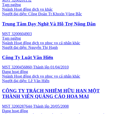
MST
3200201132
Tạm ngừng
Ngành
Hoạt động dịch vụ khác
Người đại diện:
Công Đoàn Tt Khsxln Vùng Bắc
Trung Tâm Dạy Nghề Và Hỗ Trợ Nông Dân
MST
3200604903
Tạm ngừng
Ngành
Hoạt động dịch vụ phục vụ cá nhân khác
Người đại diện:
Nguyễn Thị Hạnh
Công Ty Luật Văn Hiến
MST
3200456860
·
Thành lập
01/04/2010
Đang hoạt động
Ngành
Hoạt động dịch vụ phục vụ cá nhân khác
Người đại diện:
Lê Văn Hiến
CÔNG TY TRÁCH NHIỆM HỮU HẠN MỘT
THÀNH VIÊN QUẢNG CÁO HOA MAI
MST
3200287644
·
Thành lập
20/05/2008
Đang hoạt động