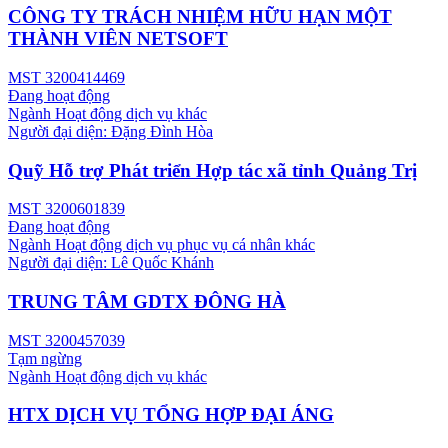
CÔNG TY TRÁCH NHIỆM HỮU HẠN MỘT
THÀNH VIÊN NETSOFT
MST
3200414469
Đang hoạt động
Ngành
Hoạt động dịch vụ khác
Người đại diện:
Đặng Đình Hòa
Quỹ Hỗ trợ Phát triển Hợp tác xã tỉnh Quảng Trị
MST
3200601839
Đang hoạt động
Ngành
Hoạt động dịch vụ phục vụ cá nhân khác
Người đại diện:
Lê Quốc Khánh
TRUNG TÂM GDTX ĐÔNG HÀ
MST
3200457039
Tạm ngừng
Ngành
Hoạt động dịch vụ khác
HTX DỊCH VỤ TỔNG HỢP ĐẠI ÁNG