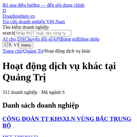
Bỏ qua điều hướng — đến nội dung chính
D
Doanhnghiep.vn
Tra cứu doanh nghiệp Việt Nam
Tìm kiếm doanh nghiệp
search
AI cho DN
Chuyển đổi số
API
Bảng giá
Đăng nhập
🇻🇳 VI
menu
Trang chủ
/
Quảng Trị
/
Hoạt động dịch vụ khác
Hoạt động dịch vụ khác
tại
Quảng Trị
312
doanh nghiệp · Mã ngành
S
Danh sách doanh nghiệp
CÔNG ĐOÀN TT KHSXLN VÙNG BẮC TRUNG
BỘ