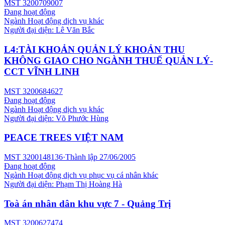
MST
3200709007
Đang hoạt động
Ngành
Hoạt động dịch vụ khác
Người đại diện:
Lê Văn Bắc
L4:TÀI KHOẢN QUẢN LÝ KHOẢN THU
KHÔNG GIAO CHO NGÀNH THUẾ QUẢN LÝ-
CCT VĨNH LINH
MST
3200684627
Đang hoạt động
Ngành
Hoạt động dịch vụ khác
Người đại diện:
Võ Phước Hùng
PEACE TREES VIỆT NAM
MST
3200148136
·
Thành lập
27/06/2005
Đang hoạt động
Ngành
Hoạt động dịch vụ phục vụ cá nhân khác
Người đại diện:
Phạm Thị Hoàng Hà
Toà án nhân dân khu vực 7 - Quảng Trị
MST
3200627474