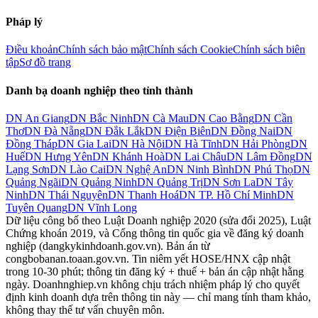
Pháp lý
Điều khoản
Chính sách bảo mật
Chính sách Cookie
Chính sách biên
tập
Sơ đồ trang
Danh bạ doanh nghiệp theo tỉnh thành
DN
An Giang
DN
Bắc Ninh
DN
Cà Mau
DN
Cao Bằng
DN
Cần
Thơ
DN
Đà Nẵng
DN
Đắk Lắk
DN
Điện Biên
DN
Đồng Nai
DN
Đồng Tháp
DN
Gia Lai
DN
Hà Nội
DN
Hà Tĩnh
DN
Hải Phòng
DN
Huế
DN
Hưng Yên
DN
Khánh Hoà
DN
Lai Châu
DN
Lâm Đồng
DN
Lạng Sơn
DN
Lào Cai
DN
Nghệ An
DN
Ninh Bình
DN
Phú Thọ
DN
Quảng Ngãi
DN
Quảng Ninh
DN
Quảng Trị
DN
Sơn La
DN
Tây
Ninh
DN
Thái Nguyên
DN
Thanh Hoá
DN
TP. Hồ Chí Minh
DN
Tuyên Quang
DN
Vĩnh Long
Dữ liệu công bố theo Luật Doanh nghiệp 2020 (sửa đổi 2025), Luật
Chứng khoán 2019, và Cổng thông tin quốc gia về đăng ký doanh
nghiệp (dangkykinhdoanh.gov.vn). Bản án từ
congbobanan.toaan.gov.vn. Tin niêm yết HOSE/HNX cập nhật
trong 10-30 phút; thông tin đăng ký + thuế + bản án cập nhật hằng
ngày. Doanhnghiep.vn không chịu trách nhiệm pháp lý cho quyết
định kinh doanh dựa trên thông tin này — chỉ mang tính tham khảo,
không thay thế tư vấn chuyên môn.