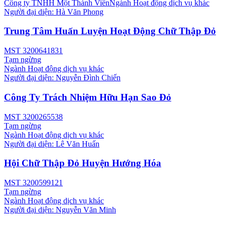
Công ty TNHH Một Thành Viên
Ngành
Hoạt động dịch vụ khác
Người đại diện:
Hà Văn Phong
Trung Tâm Huấn Luyện Hoạt Động Chữ Thập Đỏ
MST
3200641831
Tạm ngừng
Ngành
Hoạt động dịch vụ khác
Người đại diện:
Nguyễn Đình Chiến
Công Ty Trách Nhiệm Hữu Hạn Sao Đỏ
MST
3200265538
Tạm ngừng
Ngành
Hoạt động dịch vụ khác
Người đại diện:
Lê Văn Huấn
Hội Chữ Thập Đỏ Huyện Hướng Hóa
MST
3200599121
Tạm ngừng
Ngành
Hoạt động dịch vụ khác
Người đại diện:
Nguyễn Văn Minh