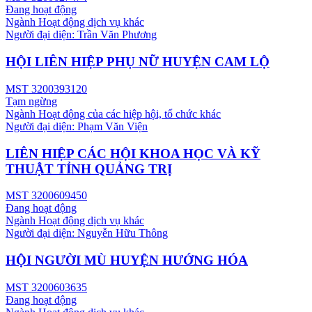
Đang hoạt động
Ngành
Hoạt động dịch vụ khác
Người đại diện:
Trần Văn Phương
HỘI LIÊN HIỆP PHỤ NỮ HUYỆN CAM LỘ
MST
3200393120
Tạm ngừng
Ngành
Hoạt động của các hiệp hội, tổ chức khác
Người đại diện:
Phạm Văn Viện
LIÊN HIỆP CÁC HỘI KHOA HỌC VÀ KỸ
THUẬT TỈNH QUẢNG TRỊ
MST
3200609450
Đang hoạt động
Ngành
Hoạt động dịch vụ khác
Người đại diện:
Nguyễn Hữu Thông
HỘI NGƯỜI MÙ HUYỆN HƯỚNG HÓA
MST
3200603635
Đang hoạt động