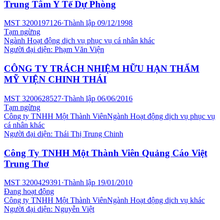
Trung Tâm Y Tế Dự Phòng
MST
3200197126
·
Thành lập
09/12/1998
Tạm ngừng
Ngành
Hoạt động dịch vụ phục vụ cá nhân khác
Người đại diện:
Phạm Văn Viện
CÔNG TY TRÁCH NHIỆM HỮU HẠN THẨM
MỸ VIỆN CHINH THÁI
MST
3200628527
·
Thành lập
06/06/2016
Tạm ngừng
Công ty TNHH Một Thành Viên
Ngành
Hoạt động dịch vụ phục vụ
cá nhân khác
Người đại diện:
Thái Thị Trung Chinh
Công Ty TNHH Một Thành Viên Quảng Cáo Việt
Trung Thơ
MST
3200429391
·
Thành lập
19/01/2010
Đang hoạt động
Công ty TNHH Một Thành Viên
Ngành
Hoạt động dịch vụ khác
Người đại diện:
Nguyễn Việt