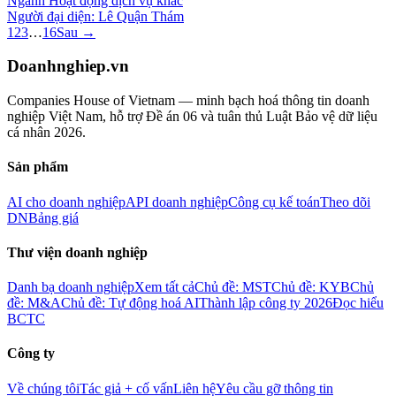
Ngành
Hoạt động dịch vụ khác
Người đại diện:
Lê Quận Thám
1
2
3
…
16
Sau →
Doanhnghiep.vn
Companies House of Vietnam — minh bạch hoá thông tin doanh
nghiệp Việt Nam, hỗ trợ Đề án 06 và tuân thủ Luật Bảo vệ dữ liệu
cá nhân 2026.
Sản phẩm
AI cho doanh nghiệp
API doanh nghiệp
Công cụ kế toán
Theo dõi
DN
Bảng giá
Thư viện doanh nghiệp
Danh bạ doanh nghiệp
Xem tất cả
Chủ đề: MST
Chủ đề: KYB
Chủ
đề: M&A
Chủ đề: Tự động hoá AI
Thành lập công ty 2026
Đọc hiểu
BCTC
Công ty
Về chúng tôi
Tác giả + cố vấn
Liên hệ
Yêu cầu gỡ thông tin