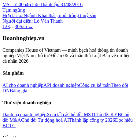
MST
5500546156
·
Thành lập
31/08/2016
Tạm ngừng
Hợp tác xã
Ngành
Khai thác, nuôi trồng thuỷ sản
Người đại diện:
Lò Văn Thanh
1
2
3
…
30
Sau →
Doanhnghiep.vn
Companies House of Vietnam — minh bạch hoá thông tin doanh
nghiệp Việt Nam, hỗ trợ Đề án 06 và tuân thủ Luật Bảo vệ dữ liệu
cá nhân 2026.
Sản phẩm
AI cho doanh nghiệp
API doanh nghiệp
Công cụ kế toán
Theo dõi
DN
Bảng giá
Thư viện doanh nghiệp
Danh bạ doanh nghiệp
Xem tất cả
Chủ đề: MST
Chủ đề: KYB
Chủ
đề: M&A
Chủ đề: Tự động hoá AI
Thành lập công ty 2026
Đọc hiểu
BCTC