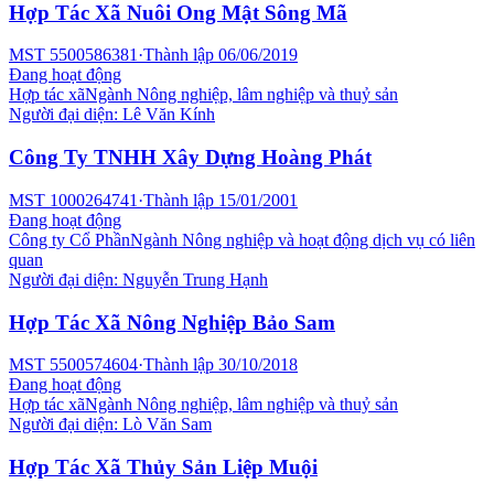
Hợp Tác Xã Nuôi Ong Mật Sông Mã
MST
5500586381
·
Thành lập
06/06/2019
Đang hoạt động
Hợp tác xã
Ngành
Nông nghiệp, lâm nghiệp và thuỷ sản
Người đại diện:
Lê Văn Kính
Công Ty TNHH Xây Dựng Hoàng Phát
MST
1000264741
·
Thành lập
15/01/2001
Đang hoạt động
Công ty Cổ Phần
Ngành
Nông nghiệp và hoạt động dịch vụ có liên
quan
Người đại diện:
Nguyễn Trung Hạnh
Hợp Tác Xã Nông Nghiệp Bảo Sam
MST
5500574604
·
Thành lập
30/10/2018
Đang hoạt động
Hợp tác xã
Ngành
Nông nghiệp, lâm nghiệp và thuỷ sản
Người đại diện:
Lò Văn Sam
Hợp Tác Xã Thủy Sản Liệp Muội