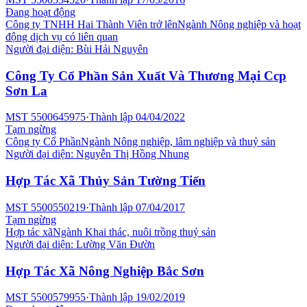
Đang hoạt động
Công ty TNHH Hai Thành Viên trở lên
Ngành
Nông nghiệp và hoạt
động dịch vụ có liên quan
Người đại diện:
Bùi Hải Nguyên
Công Ty Cổ Phần Sản Xuất Và Thương Mại Ccp
Sơn La
MST
5500645975
·
Thành lập
04/04/2022
Tạm ngừng
Công ty Cổ Phần
Ngành
Nông nghiệp, lâm nghiệp và thuỷ sản
Người đại diện:
Nguyễn Thị Hồng Nhung
Hợp Tác Xã Thủy Sản Tường Tiến
MST
5500550219
·
Thành lập
07/04/2017
Tạm ngừng
Hợp tác xã
Ngành
Khai thác, nuôi trồng thuỷ sản
Người đại diện:
Lường Văn Đườn
Hợp Tác Xã Nông Nghiệp Bắc Sơn
MST
5500579955
·
Thành lập
19/02/2019