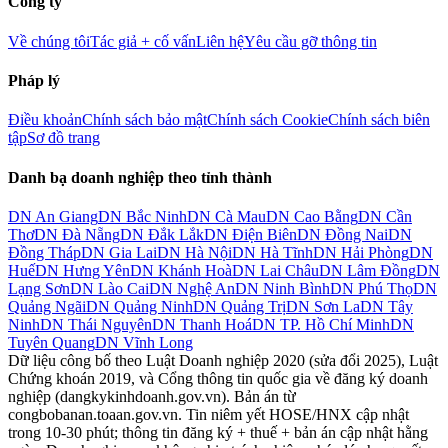
Công ty
Về chúng tôi
Tác giả + cố vấn
Liên hệ
Yêu cầu gỡ thông tin
Pháp lý
Điều khoản
Chính sách bảo mật
Chính sách Cookie
Chính sách biên
tập
Sơ đồ trang
Danh bạ doanh nghiệp theo tỉnh thành
DN
An Giang
DN
Bắc Ninh
DN
Cà Mau
DN
Cao Bằng
DN
Cần
Thơ
DN
Đà Nẵng
DN
Đắk Lắk
DN
Điện Biên
DN
Đồng Nai
DN
Đồng Tháp
DN
Gia Lai
DN
Hà Nội
DN
Hà Tĩnh
DN
Hải Phòng
DN
Huế
DN
Hưng Yên
DN
Khánh Hoà
DN
Lai Châu
DN
Lâm Đồng
DN
Lạng Sơn
DN
Lào Cai
DN
Nghệ An
DN
Ninh Bình
DN
Phú Thọ
DN
Quảng Ngãi
DN
Quảng Ninh
DN
Quảng Trị
DN
Sơn La
DN
Tây
Ninh
DN
Thái Nguyên
DN
Thanh Hoá
DN
TP. Hồ Chí Minh
DN
Tuyên Quang
DN
Vĩnh Long
Dữ liệu công bố theo Luật Doanh nghiệp 2020 (sửa đổi 2025), Luật
Chứng khoán 2019, và Cổng thông tin quốc gia về đăng ký doanh
nghiệp (dangkykinhdoanh.gov.vn). Bản án từ
congbobanan.toaan.gov.vn. Tin niêm yết HOSE/HNX cập nhật
trong 10-30 phút; thông tin đăng ký + thuế + bản án cập nhật hằng