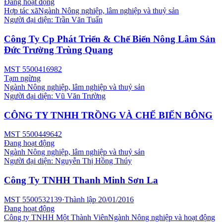
Đang hoạt động
Hợp tác xã
Ngành
Nông nghiệp, lâm nghiệp và thuỷ sản
Người đại diện:
Trần Văn Tuấn
Công Ty Cp Phát Triển & Chế Biến Nông Lâm Sản
Đức Trường Trùng Quang
MST
5500416982
Tạm ngừng
Ngành
Nông nghiệp, lâm nghiệp và thuỷ sản
Người đại diện:
Vũ Văn Trường
CÔNG TY TNHH TRỒNG VÀ CHẾ BIẾN BÔNG
MST
5500449642
Đang hoạt động
Ngành
Nông nghiệp, lâm nghiệp và thuỷ sản
Người đại diện:
Nguyễn Thị Hồng Thúy
Công Ty TNHH Thanh Minh Sơn La
MST
5500532139
·
Thành lập
20/01/2016
Đang hoạt động
Công ty TNHH Một Thành Viên
Ngành
Nông nghiệp và hoạt động