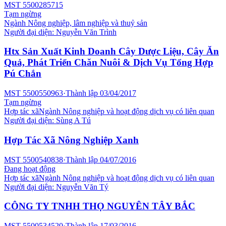
MST
5500285715
Tạm ngừng
Ngành
Nông nghiệp, lâm nghiệp và thuỷ sản
Người đại diện:
Nguyễn Văn Trình
Htx Sản Xuất Kinh Doanh Cây Dược Liệu, Cây Ăn
Quả, Phát Triển Chăn Nuôi & Dịch Vụ Tổng Hợp
Pú Chắn
MST
5500550963
·
Thành lập
03/04/2017
Tạm ngừng
Hợp tác xã
Ngành
Nông nghiệp và hoạt động dịch vụ có liên quan
Người đại diện:
Sùng A Tú
Hợp Tác Xã Nông Nghiệp Xanh
MST
5500540838
·
Thành lập
04/07/2016
Đang hoạt động
Hợp tác xã
Ngành
Nông nghiệp và hoạt động dịch vụ có liên quan
Người đại diện:
Nguyễn Văn Tý
CÔNG TY TNHH THỌ NGUYÊN TÂY BẮC
MST
5500534520
·
Thành lập
17/03/2016