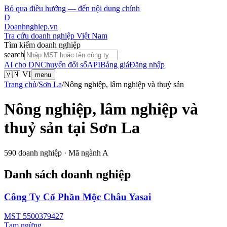
Bỏ qua điều hướng — đến nội dung chính
D
Doanhnghiep.vn
Tra cứu doanh nghiệp Việt Nam
Tìm kiếm doanh nghiệp
search
AI cho DN
Chuyển đổi số
API
Bảng giá
Đăng nhập
🇻🇳 VI
menu
Trang chủ
/
Sơn La
/
Nông nghiệp, lâm nghiệp và thuỷ sản
Nông nghiệp, lâm nghiệp và
thuỷ sản
tại
Sơn La
590
doanh nghiệp · Mã ngành
A
Danh sách doanh nghiệp
Công Ty Cổ Phần Mộc Châu Yasai
MST
5500379427
Tạm ngừng