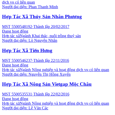
dịch vụ có liên quan
Người đại diện:
Phan Thanh Minh
Hợp Tác Xã Thủy Sản Nhân Phương
MST
5500548192
·
Thành lập
20/02/2017
Đang hoạt động
Hợp tác xã
Ngành
Khai thác, nuôi trồng thuỷ sản
Người đại diện:
Lò Nguyên Nhân
Hợp Tác Xã Tiến Hưng
MST
5500546237
·
Thành lập
22/11/2016
Đang hoạt động
Hợp tác xã
Ngành
Nông nghiệp và hoạt động dịch vụ có liên quan
Người đại diện:
Nguyễn Thị Hồng Xuyến
Hợp Tác Xã Nông Sản Vietgap Mộc Châu
MST
5500535531
·
Thành lập
22/02/2016
Đang hoạt động
Hợp tác xã
Ngành
Nông nghiệp và hoạt động dịch vụ có liên quan
Người đại diện:
Lê Văn Các