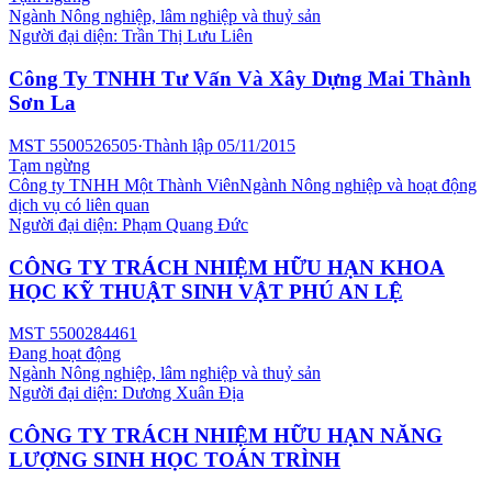
Ngành
Nông nghiệp, lâm nghiệp và thuỷ sản
Người đại diện:
Trần Thị Lưu Liên
Công Ty TNHH Tư Vấn Và Xây Dựng Mai Thành
Sơn La
MST
5500526505
·
Thành lập
05/11/2015
Tạm ngừng
Công ty TNHH Một Thành Viên
Ngành
Nông nghiệp và hoạt động
dịch vụ có liên quan
Người đại diện:
Phạm Quang Đức
CÔNG TY TRÁCH NHIỆM HỮU HẠN KHOA
HỌC KỸ THUẬT SINH VẬT PHÚ AN LỆ
MST
5500284461
Đang hoạt động
Ngành
Nông nghiệp, lâm nghiệp và thuỷ sản
Người đại diện:
Dương Xuân Địa
CÔNG TY TRÁCH NHIỆM HỮU HẠN NĂNG
LƯỢNG SINH HỌC TOÁN TRÌNH