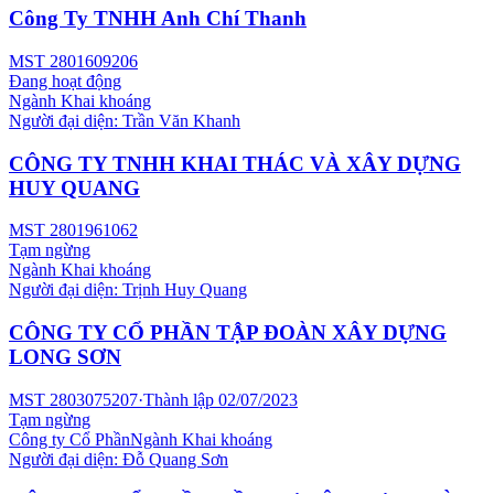
Công Ty TNHH Anh Chí Thanh
MST
2801609206
Đang hoạt động
Ngành
Khai khoáng
Người đại diện:
Trần Văn Khanh
CÔNG TY TNHH KHAI THÁC VÀ XÂY DỰNG
HUY QUANG
MST
2801961062
Tạm ngừng
Ngành
Khai khoáng
Người đại diện:
Trịnh Huy Quang
CÔNG TY CỔ PHẦN TẬP ĐOÀN XÂY DỰNG
LONG SƠN
MST
2803075207
·
Thành lập
02/07/2023
Tạm ngừng
Công ty Cổ Phần
Ngành
Khai khoáng
Người đại diện:
Đỗ Quang Sơn