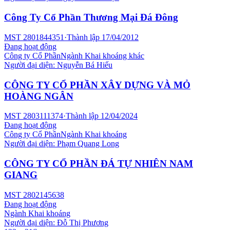
Công Ty Cổ Phần Thương Mại Đá Đông
MST
2801844351
·
Thành lập
17/04/2012
Đang hoạt động
Công ty Cổ Phần
Ngành
Khai khoáng khác
Người đại diện:
Nguyễn Bá Hiếu
CÔNG TY CỔ PHẦN XÂY DỰNG VÀ MỎ
HOÀNG NGÂN
MST
2803111374
·
Thành lập
12/04/2024
Đang hoạt động
Công ty Cổ Phần
Ngành
Khai khoáng
Người đại diện:
Phạm Quang Long
CÔNG TY CỔ PHẦN ĐÁ TỰ NHIÊN NAM
GIANG
MST
2802145638
Đang hoạt động
Ngành
Khai khoáng
Người đại diện:
Đỗ Thị Phương