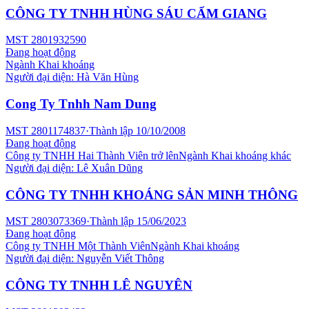
CÔNG TY TNHH HÙNG SÁU CẨM GIANG
MST
2801932590
Đang hoạt động
Ngành
Khai khoáng
Người đại diện:
Hà Văn Hùng
Cong Ty Tnhh Nam Dung
MST
2801174837
·
Thành lập
10/10/2008
Đang hoạt động
Công ty TNHH Hai Thành Viên trở lên
Ngành
Khai khoáng khác
Người đại diện:
Lê Xuân Dũng
CÔNG TY TNHH KHOÁNG SẢN MINH THÔNG
MST
2803073369
·
Thành lập
15/06/2023
Đang hoạt động
Công ty TNHH Một Thành Viên
Ngành
Khai khoáng
Người đại diện:
Nguyễn Viết Thông
CÔNG TY TNHH LÊ NGUYÊN