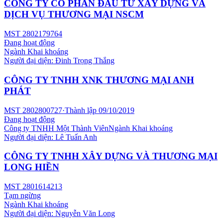
CÔNG TY CỔ PHẦN ĐẦU TƯ XÂY DỰNG VÀ
DỊCH VỤ THƯƠNG MẠI NSCM
MST
2802179764
Đang hoạt động
Ngành
Khai khoáng
Người đại diện:
Đinh Trọng Thắng
CÔNG TY TNHH XNK THƯƠNG MẠI ANH
PHÁT
MST
2802800727
·
Thành lập
09/10/2019
Đang hoạt động
Công ty TNHH Một Thành Viên
Ngành
Khai khoáng
Người đại diện:
Lê Tuấn Anh
CÔNG TY TNHH XÂY DỰNG VÀ THƯƠNG MẠI
LONG HIỀN
MST
2801614213
Tạm ngừng
Ngành
Khai khoáng
Người đại diện:
Nguyễn Văn Long