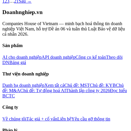
1
2
3
…
21
Sau →
Doanhnghiep.vn
Companies House of Vietnam — minh bạch hoá thông tin doanh
nghiệp Việt Nam, hỗ trợ Đề án 06 và tuân thủ Luật Bảo vệ dữ liệu
cá nhân 2026.
Sản phẩm
AI cho doanh nghiệp
API doanh nghiệp
Công cụ kế toán
Theo dõi
DN
Bảng giá
Thư viện doanh nghiệp
Danh bạ doanh nghiệp
Xem tất cả
Chủ đề: MST
Chủ đề: KYB
Chủ
đề: M&A
Chủ đề: Tự động hoá AI
Thành lập công ty 2026
Đọc hiểu
BCTC
Công ty
Về chúng tôi
Tác giả + cố vấn
Liên hệ
Yêu cầu gỡ thông tin
Pháp lý