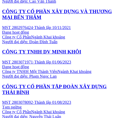
Người đại diện:
Cao Văn Thành
CÔNG TY CỔ PHẦN XÂY DỰNG VÀ THƯƠNG
MẠI BẾN THẮM
MST
2802976424
·
Thành lập
10/11/2021
Đang hoạt động
Công ty Cổ Phần
Ngành
Khai khoáng
Người đại diện:
Đoàn Đình Tuấn
CÔNG TY TNHH DV MINH KHÔI
MST
2803071971
·
Thành lập
01/06/2023
Đang hoạt động
Công ty TNHH Một Thành Viên
Ngành
Khai khoáng
Người đại diện:
Phạm Ngọc Lan
CÔNG TY CỔ PHẦN TẬP ĐOÀN XÂY DỰNG
THÁI BÌNH
MST
2803078092
·
Thành lập
01/08/2023
Tạm ngừng
Công ty Cổ Phần
Ngành
Khai khoáng
Người đại diện:
Nguyễn Thái Luận