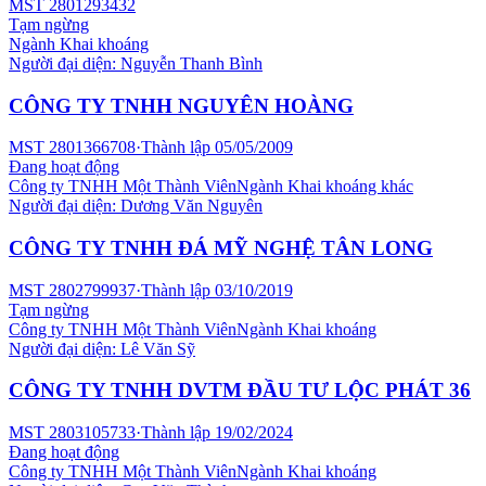
MST
2801293432
Tạm ngừng
Ngành
Khai khoáng
Người đại diện:
Nguyễn Thanh Bình
CÔNG TY TNHH NGUYÊN HOÀNG
MST
2801366708
·
Thành lập
05/05/2009
Đang hoạt động
Công ty TNHH Một Thành Viên
Ngành
Khai khoáng khác
Người đại diện:
Dương Văn Nguyên
CÔNG TY TNHH ĐÁ MỸ NGHỆ TÂN LONG
MST
2802799937
·
Thành lập
03/10/2019
Tạm ngừng
Công ty TNHH Một Thành Viên
Ngành
Khai khoáng
Người đại diện:
Lê Văn Sỹ
CÔNG TY TNHH DVTM ĐẦU TƯ LỘC PHÁT 36
MST
2803105733
·
Thành lập
19/02/2024
Đang hoạt động
Công ty TNHH Một Thành Viên
Ngành
Khai khoáng