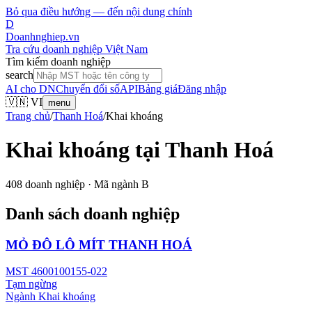
Bỏ qua điều hướng — đến nội dung chính
D
Doanhnghiep.vn
Tra cứu doanh nghiệp Việt Nam
Tìm kiếm doanh nghiệp
search
AI cho DN
Chuyển đổi số
API
Bảng giá
Đăng nhập
🇻🇳 VI
menu
Trang chủ
/
Thanh Hoá
/
Khai khoáng
Khai khoáng
tại
Thanh Hoá
408
doanh nghiệp · Mã ngành
B
Danh sách doanh nghiệp
MỎ ĐÔ LÔ MÍT THANH HOÁ
MST
4600100155-022
Tạm ngừng
Ngành
Khai khoáng