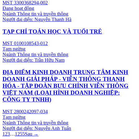
MST
3300368294-002
Đang hoạt động
Ngành
Thông tin và truyền thông
Người đại diện:
Nguyễn Thanh Hà
TẠP CHÍ TOÁN HỌC VÀ TUỔI TRẺ
MST
0100108543-012
Tạm ngừng
Ngành
Thông tin và truyền thông
Người đại diện:
Trần Hữu Nam
ĐỊA ĐIỂM KINH DOANH TRUNG TÂM KINH
DOANH GIẢI PHÁP - VIỄN THÔNG THANH
HÓA - TẬP ĐOÀN BƯU CHÍNH VIỄN THÔNG
VIỆT NAM (LOẠI HÌNH DOANH NGHIỆP:
CÔNG TY TNHH)
MST
2800242097-034
Tạm ngừng
Ngành
Thông tin và truyền thông
Người đại diện:
Nguyễn Anh Tuấn
1
2
3
…
1255
Sau →