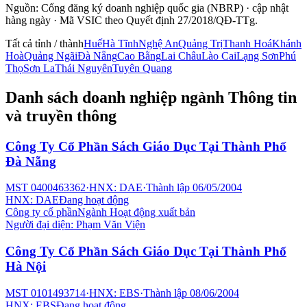
Nguồn: Cổng đăng ký doanh nghiệp quốc gia (NBRP) · cập nhật
hàng ngày · Mã VSIC theo Quyết định 27/2018/QĐ-TTg.
Tất cả tỉnh / thành
Huế
Hà Tĩnh
Nghệ An
Quảng Trị
Thanh Hoá
Khánh
Hoà
Quảng Ngãi
Đà Nẵng
Cao Bằng
Lai Châu
Lào Cai
Lạng Sơn
Phú
Thọ
Sơn La
Thái Nguyên
Tuyên Quang
Danh sách doanh nghiệp ngành
Thông tin
và truyền thông
Công Ty Cổ Phần Sách Giáo Dục Tại Thành Phố
Đà Nẵng
MST
0400463362
·
HNX: DAE
·
Thành lập
06/05/2004
HNX: DAE
Đang hoạt động
Công ty cổ phần
Ngành
Hoạt động xuất bản
Người đại diện:
Phạm Văn Viện
Công Ty Cổ Phần Sách Giáo Dục Tại Thành Phố
Hà Nội
MST
0101493714
·
HNX: EBS
·
Thành lập
08/06/2004
HNX: EBS
Đang hoạt động