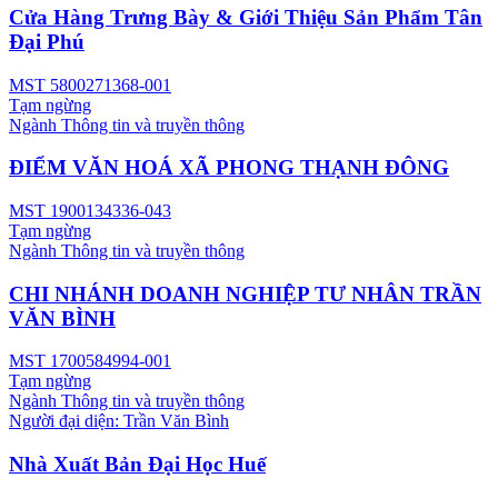
Cửa Hàng Trưng Bày & Giới Thiệu Sản Phẩm Tân
Đại Phú
MST
5800271368-001
Tạm ngừng
Ngành
Thông tin và truyền thông
ĐIỂM VĂN HOÁ XÃ PHONG THẠNH ĐÔNG
MST
1900134336-043
Tạm ngừng
Ngành
Thông tin và truyền thông
CHI NHÁNH DOANH NGHIỆP TƯ NHÂN TRẦN
VĂN BÌNH
MST
1700584994-001
Tạm ngừng
Ngành
Thông tin và truyền thông
Người đại diện:
Trần Văn Bình
Nhà Xuất Bản Đại Học Huế