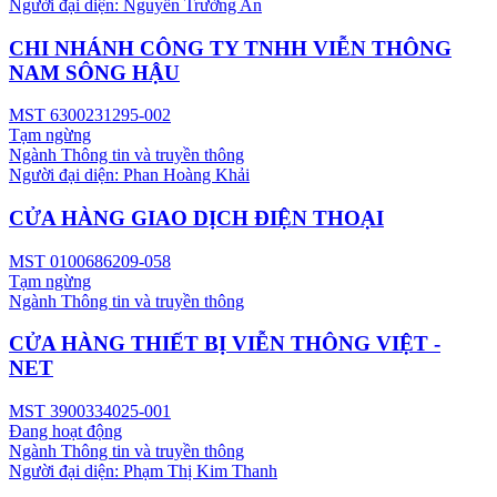
Người đại diện:
Nguyễn Trường An
CHI NHÁNH CÔNG TY TNHH VIỄN THÔNG
NAM SÔNG HẬU
MST
6300231295-002
Tạm ngừng
Ngành
Thông tin và truyền thông
Người đại diện:
Phan Hoàng Khải
CỬA HÀNG GIAO DỊCH ĐIỆN THOẠI
MST
0100686209-058
Tạm ngừng
Ngành
Thông tin và truyền thông
CỬA HÀNG THIẾT BỊ VIỄN THÔNG VIỆT -
NET
MST
3900334025-001
Đang hoạt động
Ngành
Thông tin và truyền thông
Người đại diện:
Phạm Thị Kim Thanh