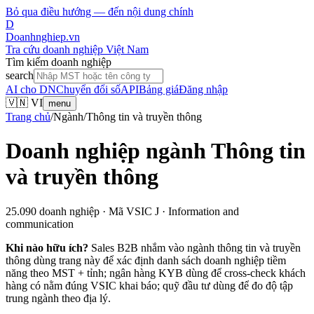
Bỏ qua điều hướng — đến nội dung chính
D
Doanhnghiep.vn
Tra cứu doanh nghiệp Việt Nam
Tìm kiếm doanh nghiệp
search
AI cho DN
Chuyển đổi số
API
Bảng giá
Đăng nhập
🇻🇳 VI
menu
Trang chủ
/
Ngành
/
Thông tin và truyền thông
Doanh nghiệp ngành
Thông tin
và truyền thông
25.090
doanh nghiệp · Mã VSIC
J
· Information and
communication
Khi nào hữu ích?
Sales B2B nhắm vào ngành
thông tin và truyền
thông
dùng trang này để xác định danh sách doanh nghiệp tiềm
năng theo MST + tỉnh; ngân hàng KYB dùng để cross-check khách
hàng có nằm đúng VSIC khai báo; quỹ đầu tư dùng để đo độ tập
trung ngành theo địa lý.