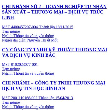
CHI NHÁNH SỐ 2 – DOANH NGHIỆP TƯ NHÂN
SẢN XUẤT – THƯƠNG MẠI – DỊCH VỤ TRÚC
LINH
MST
4400457207-004
·
Thành lập
18/11/2015
Tạm ngừng
Ngành
Thông tin và truyền thông
Người đại diện:
Nguyễn Thị út Mốt
CN CÔNG TY TNHH KỸ THUẬT THƯƠNG MẠI
VÀ DỊCH VỤ KINH BẮC
MST
0102023077-001
Tạm ngừng
Ngành
Thông tin và truyền thông
CHI NHÁNH – CÔNG TY TNHH THƯƠNG MẠI
DỊCH VỤ TIN HỌC BÌNH AN
MST
2001110168-002
·
Thành lập
15/04/2013
Tạm ngừng
Ngành
Thông tin và truyền thông