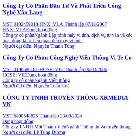
Công Ty Cổ Phần Đầu Tư Và Phát Triển Công
Nghệ Văn Lang
MST
0102459018
·
HNX: VLA
·
Thành lập
07/11/2007
HNX: VLA
Đang hoạt động
Công ty cổ phần
Ngành
Lập trình máy vi tính, dịch vụ tư vấn và các
hoạt động khác liên quan đến máy vi tính
Người đại diện:
Nguyễn Thanh Tùng
Công Ty Cổ Phần Công Nghệ Viễn Thông Vi Te Co
MST
0100686181
·
HOSE: VIE
·
Thành lập
06/03/2006
HOSE: VIE
Đang hoạt động
Công ty cổ phần
Ngành
Viễn thông
Người đại diện:
Nguyễn Tuấn Hoà
CÔNG TY TNHH TRUYỀN THÔNG XRMEDIA
VN
MST
5400548625
·
Thành lập
23/09/2024
Đang hoạt động
Công ty TNHH Một Thành Viên
Ngành
Thông tin và truyền thông
Người đại diện:
Lê Tùng Dương