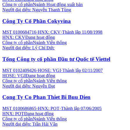
Công ty cổ phần
Ngành
Hoạt động xuất bản
Người đại diện:
Nguyễn Thanh Tùng
Công Ty Cổ Phần Cokyvina
MST
0100684716
·
HNX: CKV
·
Thành lập
11/08/1998
HNX: CKV
Đang hoạt động
Công ty cổ phần
Ngành
Viễn thông
Người đại diện:
Lý Chí Đức
Tổng Công ty cổ phần Đầu tư Quốc tế Viettel
MST
0102409426
·
HOSE: VGI
·
Thành lập
02/11/2007
HOSE: VGI
Đang hoạt động
Công ty cổ phần
Ngành
Viễn thông
Người đại diện:
Nguyễn Đạt
Cong Ty Co Phan Thiet Bi Buu Dien
MST
0100686865
·
HNX: POT
·
Thành lập
07/06/2005
HNX: POT
Đang hoạt động
Công ty cổ phần
Ngành
Viễn thông
Người đại diện:
Trần Hải Vân