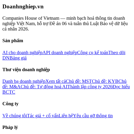
Doanhnghiep.vn
Companies House of Vietnam — minh bạch hoá thông tin doanh
nghiệp Việt Nam, hỗ trợ Đề án 06 và tuân thủ Luật Bảo vệ dữ liệu
cá nhân 2026.
Sản phẩm
AI cho doanh nghiệp
API doanh nghiệp
Công cụ kế toán
Theo dõi
DN
Bảng giá
Thư viện doanh nghiệp
Danh bạ doanh nghiệp
Xem tất cả
Chủ đề: MST
Chủ đề: KYB
Chủ
đề: M&A
Chủ đề: Tự động hoá AI
Thành lập công ty 2026
Đọc hiểu
BCTC
Công ty
Về chúng tôi
Tác giả + cố vấn
Liên hệ
Yêu cầu gỡ thông tin
Pháp lý