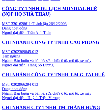
CÔNG TY TNHH DU LỊCH MONDIAL HUẾ
(NỘP HỘ NHÀ THẦU)
MST
3301628611
·
Thành lập
26/12/2003
Đang hoạt động
Người đại diện:
Trần Anh Tuấn
CHI NHÁNH CÔNG TY TNHH CAO PHONG
MST
0302309845-012
Tạm ngừng
Ngành
Bán buôn và bán lẻ; sửa chữa ô tô, mô tô, xe máy
Người đại diện:
Trang Sở Lương
CHI NHÁNH CÔNG TY TNHH T.M.G TẠI HUẾ
MST
0302966294-013
Đang hoạt động
Ngành
Bán buôn và bán lẻ; sửa chữa ô tô, mô tô, xe máy
Người đại diện:
Huỳnh Triệu Vương
CHI NHÁNH CTY TNHH TM THÀNH HƯNG