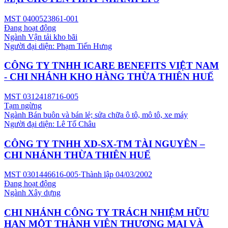
MST
0400523861-001
Đang hoạt động
Ngành
Vận tải kho bãi
Người đại diện:
Phạm Tiến Hưng
CÔNG TY TNHH ICARE BENEFITS VIỆT NAM
- CHI NHÁNH KHO HÀNG THỪA THIÊN HUẾ
MST
0312418716-005
Tạm ngừng
Ngành
Bán buôn và bán lẻ; sửa chữa ô tô, mô tô, xe máy
Người đại diện:
Lê Tố Châu
CÔNG TY TNHH XD-SX-TM TÀI NGUYÊN –
CHI NHÁNH THỪA THIÊN HUẾ
MST
0301446616-005
·
Thành lập
04/03/2002
Đang hoạt động
Ngành
Xây dựng
CHI NHÁNH CÔNG TY TRÁCH NHIỆM HỮU
HẠN MỘT THÀNH VIÊN THƯƠNG MẠI VÀ