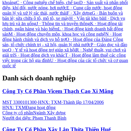
khoáng
C
·
Công nghiệp chế biến, chế tạo
D
·
Sản xuất và phân phối
điện, khí đốt, nước nóng, hơi nước
E
·
Cung cấp nước, hoạt động
quản lý và xử lý rác thải, nước thải
F
·
Xây dựng
G
·
Bán buôn và
bán lẻ; sửa chữa ô tô, mô tô, xe máy
H
·
Vận tải kho bãi
I
·
Dịch vụ
lưu trú và ăn uống
J
·
Thông tin và truyền thông
K
·
Hoạt động tài
chính, ngân hàng và bảo hiểm
L
·
Hoạt động kinh doanh bất động
sản
M
·
Hoạt động chuyên môn, khoa học và công nghệ
N
·
Hoạt
động hành chính và dịch vụ hỗ trợ
O
·
Hoạt động của Đảng Cộng
sản, tổ chức chính trị - xã hội, quản lý nhà nước
P
·
Giáo dục và đào
tạo
Q
·
Y tế và hoạt động trợ giúp xã hội
R
·
Nghệ thuật, vui chơi và
giải trí
S
·
Hoạt động dịch vụ khác
T
·
Hoạt động làm thuê các công
việc trong các hộ gia đình
U
·
Hoạt động của các tổ chức và cơ quan
quốc tế
Danh sách doanh nghiệp
Công Ty Cổ Phần Vicem Thạch Cao Xi Măng
MST
3300101300
·
HNX: TXM
·
Thành lập
17/04/2006
HNX: TXM
Đang hoạt động
Công ty cổ phần
Ngành
Xây dựng
Người đại diện:
Phạm Thanh Bình
Công Ty Cổ Phần Xây Lắp Thừa Thiên Huế