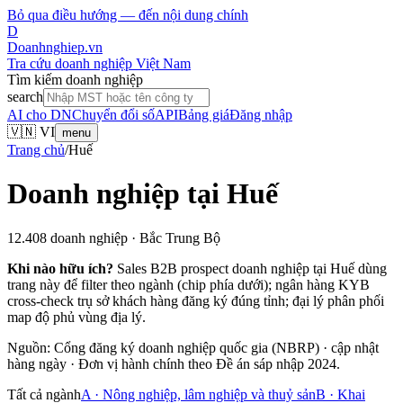
Bỏ qua điều hướng — đến nội dung chính
D
Doanhnghiep.vn
Tra cứu doanh nghiệp Việt Nam
Tìm kiếm doanh nghiệp
search
AI cho DN
Chuyển đổi số
API
Bảng giá
Đăng nhập
🇻🇳 VI
menu
Trang chủ
/
Huế
Doanh nghiệp tại
Huế
12.408
doanh nghiệp ·
Bắc Trung Bộ
Khi nào hữu ích?
Sales B2B prospect doanh nghiệp tại
Huế
dùng
trang này để filter theo ngành (chip phía dưới); ngân hàng KYB
cross-check trụ sở khách hàng đăng ký đúng tỉnh; đại lý phân phối
map độ phủ vùng địa lý.
Nguồn: Cổng đăng ký doanh nghiệp quốc gia (NBRP) · cập nhật
hàng ngày · Đơn vị hành chính theo Đề án sáp nhập 2024.
Tất cả ngành
A
·
Nông nghiệp, lâm nghiệp và thuỷ sản
B
·
Khai