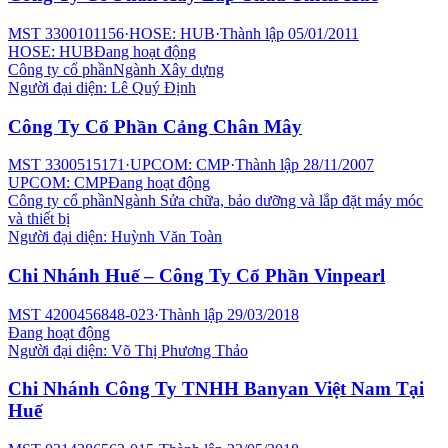
MST
3300101156
·
HOSE: HUB
·
Thành lập
05/01/2011
HOSE: HUB
Đang hoạt động
Công ty cổ phần
Ngành
Xây dựng
Người đại diện:
Lê Quý Định
Công Ty Cổ Phần Cảng Chân Mây
MST
3300515171
·
UPCOM: CMP
·
Thành lập
28/11/2007
UPCOM: CMP
Đang hoạt động
Công ty cổ phần
Ngành
Sửa chữa, bảo dưỡng và lắp đặt máy móc
và thiết bị
Người đại diện:
Huỳnh Văn Toàn
Chi Nhánh Huế – Công Ty Cổ Phần Vinpearl
MST
4200456848-023
·
Thành lập
29/03/2018
Đang hoạt động
Người đại diện:
Võ Thị Phương Thảo
Chi Nhánh Công Ty TNHH Banyan Việt Nam Tại
Huế