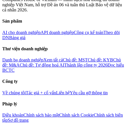
nghiệp Việt Nam, hỗ trợ Đề án 06 và tuân thủ Luật Bảo vệ dữ liệu
cá nhân 2026.
Sản phẩm
AI cho doanh nghiệp
API doanh nghiệp
Công cụ kế toán
Theo dõi
DN
Bảng giá
Thư viện doanh nghiệp
Danh bạ doanh nghiệp
Xem tất cả
Chủ đề: MST
Chủ đề: KYB
Chủ
đề: M&A
Chủ đề: Tự động hoá AI
Thành lập công ty 2026
Đọc hiểu
BCTC
Công ty
Về chúng tôi
Tác giả + cố vấn
Liên hệ
Yêu cầu gỡ thông tin
Pháp lý
Điều khoản
Chính sách bảo mật
Chính sách Cookie
Chính sách biên
tập
Sơ đồ trang