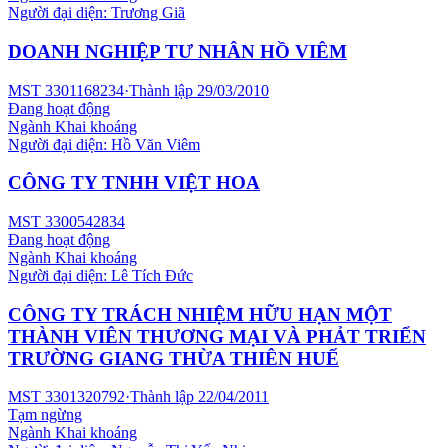
Người đại diện:
Trương Giã
DOANH NGHIỆP TƯ NHÂN HỒ VIÊM
MST
3301168234
·
Thành lập
29/03/2010
Đang hoạt động
Ngành
Khai khoáng
Người đại diện:
Hồ Văn Viêm
CÔNG TY TNHH VIỆT HOA
MST
3300542834
Đang hoạt động
Ngành
Khai khoáng
Người đại diện:
Lê Tích Đức
CÔNG TY TRÁCH NHIỆM HỮU HẠN MỘT
THÀNH VIÊN THƯƠNG MẠI VÀ PHẢT TRIỂN
TRƯỜNG GIANG THỪA THIÊN HUẾ
MST
3301320792
·
Thành lập
22/04/2011
Tạm ngừng
Ngành
Khai khoáng