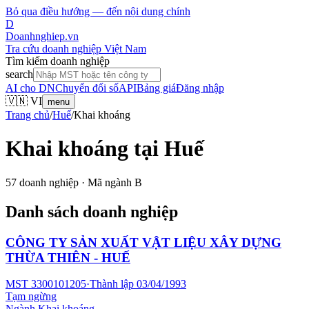
Bỏ qua điều hướng — đến nội dung chính
D
Doanhnghiep.vn
Tra cứu doanh nghiệp Việt Nam
Tìm kiếm doanh nghiệp
search
AI cho DN
Chuyển đổi số
API
Bảng giá
Đăng nhập
🇻🇳 VI
menu
Trang chủ
/
Huế
/
Khai khoáng
Khai khoáng
tại
Huế
57
doanh nghiệp · Mã ngành
B
Danh sách doanh nghiệp
CÔNG TY SẢN XUẤT VẬT LIỆU XÂY DỰNG
THỪA THIÊN - HUẾ
MST
3300101205
·
Thành lập
03/04/1993
Tạm ngừng
Ngành
Khai khoáng