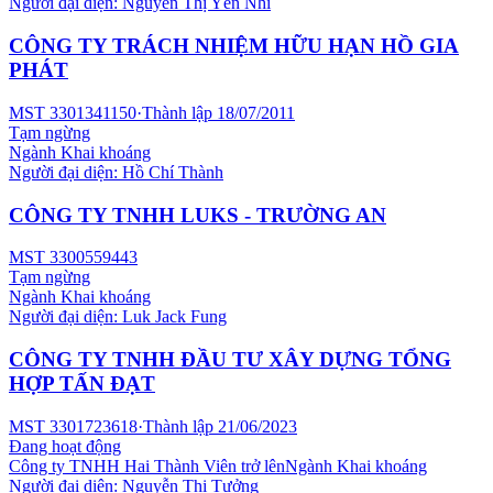
Người đại diện:
Nguyễn Thị Yến Nhi
CÔNG TY TRÁCH NHIỆM HỮU HẠN HỒ GIA
PHÁT
MST
3301341150
·
Thành lập
18/07/2011
Tạm ngừng
Ngành
Khai khoáng
Người đại diện:
Hồ Chí Thành
CÔNG TY TNHH LUKS - TRƯỜNG AN
MST
3300559443
Tạm ngừng
Ngành
Khai khoáng
Người đại diện:
Luk Jack Fung
CÔNG TY TNHH ĐẦU TƯ XÂY DỰNG TỔNG
HỢP TẤN ĐẠT
MST
3301723618
·
Thành lập
21/06/2023
Đang hoạt động
Công ty TNHH Hai Thành Viên trở lên
Ngành
Khai khoáng
Người đại diện:
Nguyễn Thị Tưởng