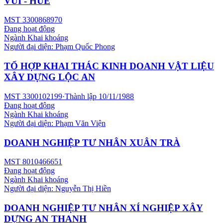
VUI - HUẾ
MST
3300868970
Đang hoạt động
Ngành
Khai khoáng
Người đại diện:
Phạm Quốc Phong
TỔ HỢP KHAI THÁC KINH DOANH VẬT LIỆU
XÂY DỰNG LỘC AN
MST
3300102199
·
Thành lập
10/11/1988
Đang hoạt động
Ngành
Khai khoáng
Người đại diện:
Phạm Văn Viện
DOANH NGHIỆP TƯ NHÂN XUÂN TRÀ
MST
8010466651
Đang hoạt động
Ngành
Khai khoáng
Người đại diện:
Nguyễn Thị Hiền
DOANH NGHIỆP TƯ NHÂN XÍ NGHIỆP XÂY
DỰNG AN THANH