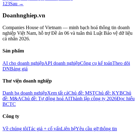
1
2
3
Sau →
Doanhnghiep.vn
Companies House of Vietnam — minh bạch hoá thông tin doanh
nghiệp Việt Nam, hỗ trợ Đề án 06 và tuân thủ Luật Bảo vệ dữ liệu
cá nhân 2026.
Sản phẩm
AI cho doanh nghiệp
API doanh nghiệp
Công cụ kế toán
Theo dõi
DN
Bảng giá
Thư viện doanh nghiệp
Danh bạ doanh nghiệp
Xem tất cả
Chủ đề: MST
Chủ đề: KYB
Chủ
đề: M&A
Chủ đề: Tự động hoá AI
Thành lập công ty 2026
Đọc hiểu
BCTC
Công ty
Về chúng tôi
Tác giả + cố vấn
Liên hệ
Yêu cầu gỡ thông tin