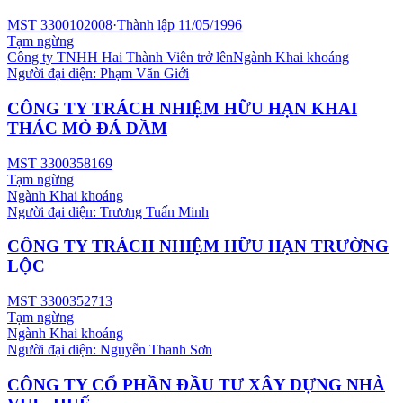
MST
3300102008
·
Thành lập
11/05/1996
Tạm ngừng
Công ty TNHH Hai Thành Viên trở lên
Ngành
Khai khoáng
Người đại diện:
Phạm Văn Giới
CÔNG TY TRÁCH NHIỆM HỮU HẠN KHAI
THÁC MỎ ĐÁ DẦM
MST
3300358169
Tạm ngừng
Ngành
Khai khoáng
Người đại diện:
Trương Tuấn Minh
CÔNG TY TRÁCH NHIỆM HỮU HẠN TRƯỜNG
LỘC
MST
3300352713
Tạm ngừng
Ngành
Khai khoáng
Người đại diện:
Nguyễn Thanh Sơn
CÔNG TY CỔ PHẦN ĐẦU TƯ XÂY DỰNG NHÀ