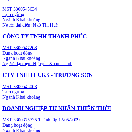
MST
3300545634
Tạm ngừng
Ngành
Khai khoáng
Người đại diện:
Ngô Thị Huệ
CÔNG TY TNHH THANH PHÚC
MST
3300547208
Đang hoạt động
Ngành
Khai khoáng
Người đại diện:
Nguyễn Xuân Thanh
CTY TNHH LUKS - TRƯỜNG SƠN
MST
3300545063
Tạm ngừng
Ngành
Khai khoáng
DOANH NGHIỆP TƯ NHÂN THIÊN THỜI
MST
3300375735
·
Thành lập
12/05/2009
Đang hoạt động
Ngành
Khai khoáng