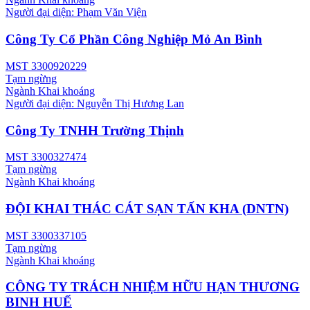
Người đại diện:
Phạm Văn Viện
Công Ty Cổ Phần Công Nghiệp Mỏ An Bình
MST
3300920229
Tạm ngừng
Ngành
Khai khoáng
Người đại diện:
Nguyễn Thị Hương Lan
Công Ty TNHH Trường Thịnh
MST
3300327474
Tạm ngừng
Ngành
Khai khoáng
ĐỘI KHAI THÁC CÁT SẠN TẤN KHA (DNTN)
MST
3300337105
Tạm ngừng
Ngành
Khai khoáng
CÔNG TY TRÁCH NHIỆM HỮU HẠN THƯƠNG
BINH HUẾ