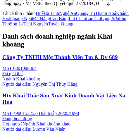
hàng ngày · Mã VSIC theo Quyết định 27/2018/QĐ-TTg.
Tất cả tỉnh / thành
Huế
Hà Tĩnh
Nghệ An
Quảng Trị
Thanh Hoá
Khánh
Hoà
Quảng Ngãi
Đà Nẵng
Cao Bằng
Lai Châu
Lào Cai
Lạng Sơn
Phú
Thọ
Sơn La
Thái Nguyên
Tuyên Quang
Danh sách doanh nghiệp ngành
Khai
khoáng
Công Ty TNHH Một Thành Viên Tm & Dv 689
MST
0801098364
Đã giải thể
Ngành
Khai khoáng
Người đại diện:
Nguyễn Thị Thúy Hằng
Htx Khai Thác Sản Xuất Kinh Doanh Vật Liệu Na
Hoa
MST
4900153253
·
Thành lập
20/05/1998
Đang hoạt động
Hợp tác xã
Ngành
Khai khoáng khác
Người đại diện:
Lương Văn Nhận