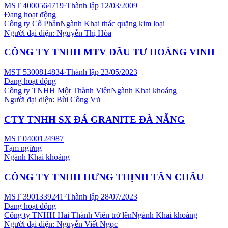
MST
4000564719
·
Thành lập
12/03/2009
Đang hoạt động
Công ty Cổ Phần
Ngành
Khai thác quặng kim loại
Người đại diện:
Nguyễn Thị Hòa
CÔNG TY TNHH MTV ĐẦU TƯ HOÀNG VINH
MST
5300814834
·
Thành lập
23/05/2023
Đang hoạt động
Công ty TNHH Một Thành Viên
Ngành
Khai khoáng
Người đại diện:
Bùi Công Vũ
CTY TNHH SX ĐÁ GRANITE ĐÀ NẴNG
MST
0400124987
Tạm ngừng
Ngành
Khai khoáng
CÔNG TY TNHH HƯNG THỊNH TÂN CHÂU
MST
3901339241
·
Thành lập
28/07/2023
Đang hoạt động
Công ty TNHH Hai Thành Viên trở lên
Ngành
Khai khoáng
Người đại diện:
Nguyễn Viết Ngọc