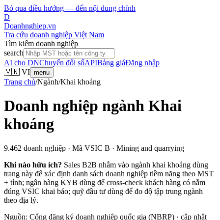
Bỏ qua điều hướng — đến nội dung chính
D
Doanhnghiep.vn
Tra cứu doanh nghiệp Việt Nam
Tìm kiếm doanh nghiệp
search
AI cho DN
Chuyển đổi số
API
Bảng giá
Đăng nhập
🇻🇳 VI
menu
Trang chủ
/
Ngành
/
Khai khoáng
Doanh nghiệp ngành
Khai
khoáng
9.462
doanh nghiệp · Mã VSIC
B
· Mining and quarrying
Khi nào hữu ích?
Sales B2B nhắm vào ngành
khai khoáng
dùng
trang này để xác định danh sách doanh nghiệp tiềm năng theo MST
+ tỉnh; ngân hàng KYB dùng để cross-check khách hàng có nằm
đúng VSIC khai báo; quỹ đầu tư dùng để đo độ tập trung ngành
theo địa lý.
Nguồn: Cổng đăng ký doanh nghiệp quốc gia (NBRP) · cập nhật