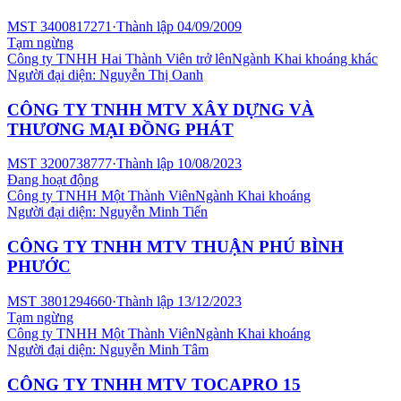
MST
3400817271
·
Thành lập
04/09/2009
Tạm ngừng
Công ty TNHH Hai Thành Viên trở lên
Ngành
Khai khoáng khác
Người đại diện:
Nguyễn Thị Oanh
CÔNG TY TNHH MTV XÂY DỰNG VÀ
THƯƠNG MẠI ĐỒNG PHÁT
MST
3200738777
·
Thành lập
10/08/2023
Đang hoạt động
Công ty TNHH Một Thành Viên
Ngành
Khai khoáng
Người đại diện:
Nguyễn Minh Tiến
CÔNG TY TNHH MTV THUẬN PHÚ BÌNH
PHƯỚC
MST
3801294660
·
Thành lập
13/12/2023
Tạm ngừng
Công ty TNHH Một Thành Viên
Ngành
Khai khoáng
Người đại diện:
Nguyễn Minh Tâm
CÔNG TY TNHH MTV TOCAPRO 15