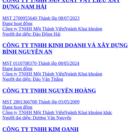
CÔNG TY TNHH SẢN XUẤT VẬT LIỆU XÂY
DỰNG NAM HẢI
MST
2700955640
·
Thành lập
08/07/2023
Đang hoạt động
Công ty TNHH Một Thành Viên
Ngành
Khai khoáng
Người đại diện:
Đào Đông Hải
CÔNG TY TNHH KINH DOANH VÀ XÂY DỰNG
BÌNH NGUYÊN AN
MST
0110708370
·
Thành lập
08/05/2024
Đang hoạt động
Công ty TNHH Một Thành Viên
Ngành
Khai khoáng
Người đại diện:
Đào Văn Thắng
CÔNG TY TNHH NGUYÊN HOÀNG
MST
2801366708
·
Thành lập
05/05/2009
Đang hoạt động
Công ty TNHH Một Thành Viên
Ngành
Khai khoáng khác
Người đại diện:
Dương Văn Nguyên
CÔNG TY TNHH KIM OANH