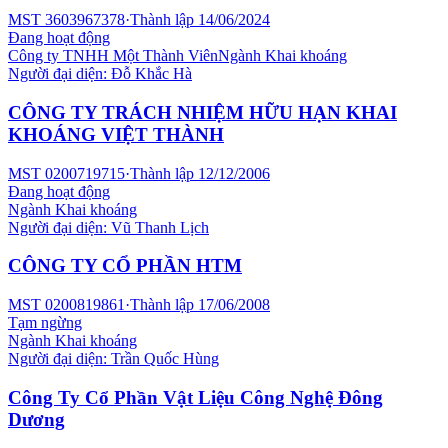
MST
3603967378
·
Thành lập
14/06/2024
Đang hoạt động
Công ty TNHH Một Thành Viên
Ngành
Khai khoáng
Người đại diện:
Đỗ Khắc Hà
CÔNG TY TRÁCH NHIỆM HỮU HẠN KHAI
KHOÁNG VIỆT THÀNH
MST
0200719715
·
Thành lập
12/12/2006
Đang hoạt động
Ngành
Khai khoáng
Người đại diện:
Vũ Thanh Lịch
CÔNG TY CỔ PHẦN HTM
MST
0200819861
·
Thành lập
17/06/2008
Tạm ngừng
Ngành
Khai khoáng
Người đại diện:
Trần Quốc Hùng
Công Ty Cổ Phần Vật Liệu Công Nghệ Đông
Dương