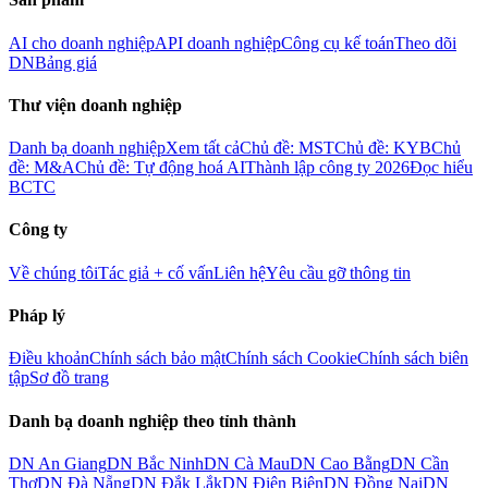
AI cho doanh nghiệp
API doanh nghiệp
Công cụ kế toán
Theo dõi
DN
Bảng giá
Thư viện doanh nghiệp
Danh bạ doanh nghiệp
Xem tất cả
Chủ đề: MST
Chủ đề: KYB
Chủ
đề: M&A
Chủ đề: Tự động hoá AI
Thành lập công ty 2026
Đọc hiểu
BCTC
Công ty
Về chúng tôi
Tác giả + cố vấn
Liên hệ
Yêu cầu gỡ thông tin
Pháp lý
Điều khoản
Chính sách bảo mật
Chính sách Cookie
Chính sách biên
tập
Sơ đồ trang
Danh bạ doanh nghiệp theo tỉnh thành
DN
An Giang
DN
Bắc Ninh
DN
Cà Mau
DN
Cao Bằng
DN
Cần
Thơ
DN
Đà Nẵng
DN
Đắk Lắk
DN
Điện Biên
DN
Đồng Nai
DN