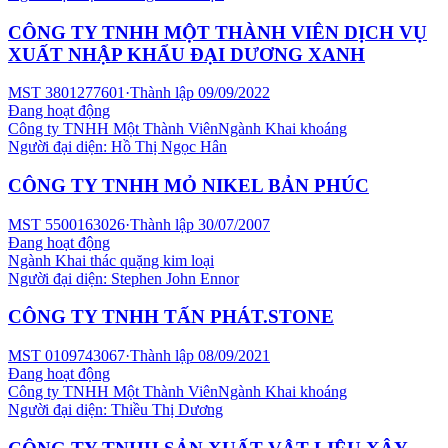
CÔNG TY TNHH MỘT THÀNH VIÊN DỊCH VỤ
XUẤT NHẬP KHẨU ĐẠI DƯƠNG XANH
MST
3801277601
·
Thành lập
09/09/2022
Đang hoạt động
Công ty TNHH Một Thành Viên
Ngành
Khai khoáng
Người đại diện:
Hồ Thị Ngọc Hân
CÔNG TY TNHH MỎ NIKEL BẢN PHÚC
MST
5500163026
·
Thành lập
30/07/2007
Đang hoạt động
Ngành
Khai thác quặng kim loại
Người đại diện:
Stephen John Ennor
CÔNG TY TNHH TẤN PHÁT.STONE
MST
0109743067
·
Thành lập
08/09/2021
Đang hoạt động
Công ty TNHH Một Thành Viên
Ngành
Khai khoáng
Người đại diện:
Thiều Thị Dương