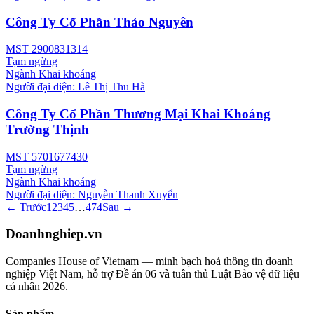
Công Ty Cổ Phần Thảo Nguyên
MST
2900831314
Tạm ngừng
Ngành
Khai khoáng
Người đại diện:
Lê Thị Thu Hà
Công Ty Cổ Phần Thương Mại Khai Khoáng
Trường Thịnh
MST
5701677430
Tạm ngừng
Ngành
Khai khoáng
Người đại diện:
Nguyễn Thanh Xuyển
← Trước
1
2
3
4
5
…
474
Sau →
Doanhnghiep.vn
Companies House of Vietnam — minh bạch hoá thông tin doanh
nghiệp Việt Nam, hỗ trợ Đề án 06 và tuân thủ Luật Bảo vệ dữ liệu
cá nhân 2026.
Sản phẩm